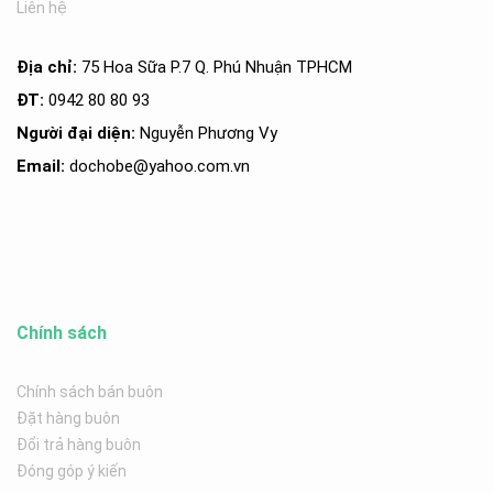
Liên hệ
Địa chỉ:
75 Hoa Sữa P.7 Q. Phú Nhuận TPHCM
ĐT:
0942 80 80 93
Người đại diện:
Nguyễn Phương Vy
Email:
dochobe
@yahoo.com.v
n
Chính sách
Chính sách bán buôn
Đặt hàng buôn
Đổi trả hàng buôn
Đóng góp ý kiến