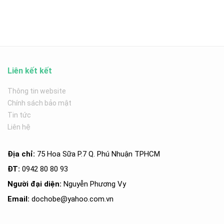
Liên kết kết
Thông tin website
Chính sách bảo mật
Tin tức
Liên hệ
Địa chỉ:
75 Hoa Sữa P.7 Q. Phú Nhuận TPHCM
ĐT:
0942 80 80 93
Người đại diện:
Nguyễn Phương Vy
Email:
dochobe
@yahoo.com.v
n