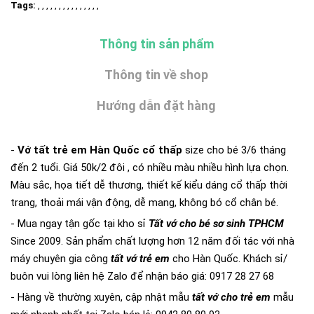
Tags:
, , , , , , , , , , , , , , ,
Thông tin sản phẩm
Thông tin về shop
Hướng dẫn đặt hàng
-
Vớ tất trẻ em Hàn Quốc cổ thấp
size cho bé 3/6 tháng
đến 2 tuổi. Giá 50k/2 đôi , có nhiều màu nhiều hình lựa chọn.
Màu sắc, họa tiết dễ thương, thiết kế kiểu dáng cổ thấp thời
trang, thoải mái vận động, dễ mang, không bó cổ chân bé.
- Mua ngay tận gốc tại kho sỉ
Tất vớ cho bé sơ sinh TPHCM
Since 2009. Sản phẩm chất lượng hơn 12 năm đối tác với nhà
máy chuyên gia công
tất vớ trẻ em
cho Hàn Quốc. Khách sỉ/
buôn vui lòng liên hệ Zalo để nhận báo giá: 0917 28 27 68
- Hàng về thường xuyên, cập nhật mẫu
tất vớ cho trẻ em
mẫu