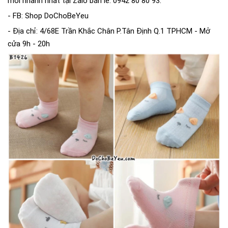
mới nhanh nhất tại Zalo bán lẻ: 0942 80 80 93.
- FB: Shop DoChoBeYeu
- Địa chỉ: 4/68E Trần Khắc Chân P.Tân Định Q.1 TPHCM - Mở
cửa 9h - 20h