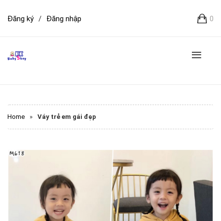
Đăng ký
/
Đăng nhập
0
Home
»
Váy trẻ em gái đẹp