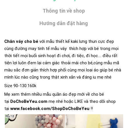
Thông tin về shop
Hướng dẫn đặt hàng
Chân váy cho bé
với mẫu thiết kế kaki lưng thun cực đẹp
cùng đường may tinh tế mẫu váy thích hợp với bé trong mọi
thời tiết mọi buổi sinh hoạt đi chơi, đi tiệc, đi học.... điều rất
tiện lợi luôn đem lại cảm giác thoải mái cho bé,cùng mẫu mã
màu sắc đơn giản thích hợp phối cùng mọi loại áo giúp bé nhà
mình lúc nào cũng trong thật xinh xắn và đáng iu mẹ nhé
Size 90-130.160k
Mẹ xem thêm nhiều mẫu quần áo đẹp mới về cho bé
tại
DoChoBeYeu.com
mẹ nhé hoặc LIKE và theo dõi shop
tại
www.facebook.com/ShopDoChoBeYeu
!!