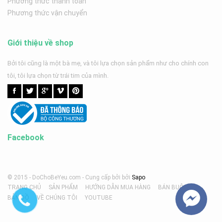
Phương thức thanh toán
Phương thức vận chuyển
Giới thiệu về shop
Bởi tôi cũng là một bà mẹ, và tôi lựa chọn sản phẩm như cho chính con
tôi, tôi lựa chọn từ trái tim của mình.
Facebook
© 2015 - DoChoBeYeu.com -
Cung cấp bởi
bởi
Sapo
TRANG CHỦ
SẢN PHẨM
HƯỚNG DẪN MUA HÀNG
BÁN BUÔN
BẢN ĐỒ
VỀ CHÚNG TÔI
YOUTUBE