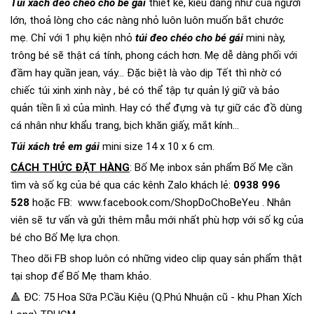
Túi xách đeo chéo cho bé gái
thiết kế, kiểu dáng như của người
lớn, thoả lòng cho các nàng nhỏ luôn luôn muốn bắt chước
mẹ. Chỉ với 1 phụ kiện nhỏ
túi đeo chéo cho bé gái
mini này,
trông bé sẽ thật cá tính, phong cách hơn. Mẹ dễ dàng phối với
đầm hay quần jean, váy... Đặc biệt là vào dịp Tết thì nhờ có
chiếc túi xinh xinh này , bé có thể tập tự quản lý giữ và bảo
quản tiền lì xì của mình. Hay có thể đựng và tự giữ các đồ dùng
cá nhân như khẩu trang, bịch khăn giấy, mắt kính...
Túi xách trẻ em gái
mini size 14 x 10 x 6 cm.
CÁCH THỨC ĐẶT HÀNG
: Bố Mẹ inbox sản phẩm Bố Mẹ cần
tìm và số kg của bé qua các kênh Zalo khách lẻ:
0938 996
528
hoặc FB:
www.facebook.com/ShopDoChoBeYeu
. Nhân
viên sẽ tư vấn và gửi thêm mẫu mới nhất phù hợp với số kg của
bé cho Bố Mẹ lựa chọn.
Theo dõi FB shop luôn có những video clip quay sản phẩm thật
tại shop để Bố Mẹ tham khảo.
🔺 ĐC: 75 Hoa Sữa P.Cầu Kiệu (Q.Phú Nhuận cũ - khu Phan Xích