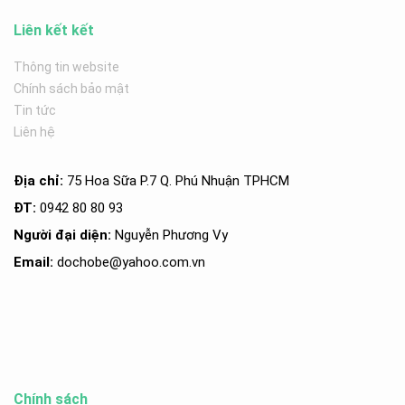
Liên kết kết
Thông tin website
Chính sách bảo mật
Tin tức
Liên hệ
Địa chỉ:
75 Hoa Sữa P.7 Q. Phú Nhuận TPHCM
ĐT:
0942 80 80 93
Người đại diện:
Nguyễn Phương Vy
Email:
dochobe
@yahoo.com.v
n
Chính sách