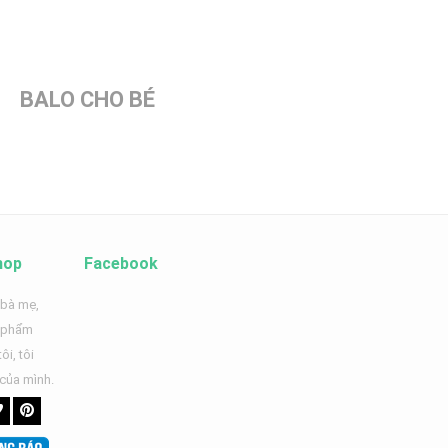
BALO CHO BÉ
hop
Facebook
 bà mẹ,
n phẩm
ôi, tôi
 của mình.