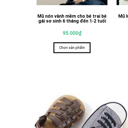
Mũ nón vành mềm cho bé trai bé
Mũ l
gái sơ sinh 6 tháng đến 1-2 tuổi
95.000₫
Chọn sản phẩm