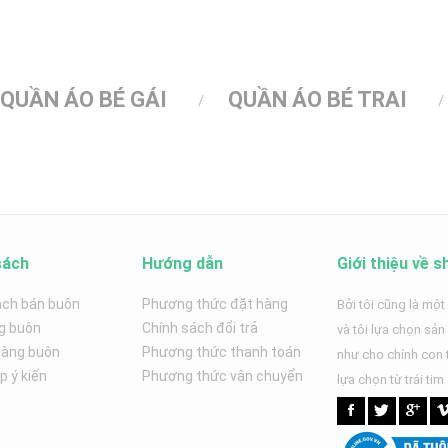
QUẦN ÁO BÉ GÁI
QUẦN ÁO BÉ TRAI
sách
Hướng dẫn
Giới thiệu về s
ách bán buôn
Phương thức đặt hàng
Bởi tôi cũng là một
g buôn
Chính sách đổi trả
và tôi lựa chọn sả
hàng buôn
Phương thức thanh toán
như cho chính con t
 ý kiến
Phương thức vận chuyển
lựa chọn từ trái tim