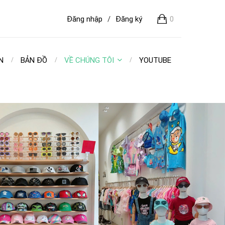
Đăng nhập
/
Đăng ký
0
N
BẢN ĐỒ
VỀ CHÚNG TÔI
YOUTUBE