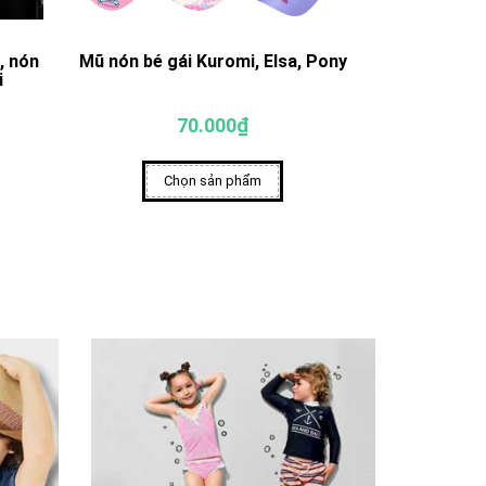
, nón
Mũ nón bé gái Kuromi, Elsa, Pony
Mũ nón cho 
i
70.000₫
Chọn sản phẩm
Ch