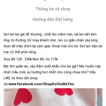
Thông tin về shop
Hướng dẫn đặt hàng
Set len bé gái dễ thương , chất len mềm mịn, vải len dệt kim
đẹp từ đường chỉ may khách nhé , len co giãn chân váy lưng
thun dễ mặc đem lại cám giác thoải mái cho bé .Set len tiện lợi
mẹ có thể phối riêng .
Size 80-120 . 245k.Nón 80, túi 115k .
Mẹ tìm quần áo, váy đầm xuất khẩu cho bé gái? Mẹ muốn cập
nhật mẫu mới, xu hướng hot nhất cho công chúa nhỏ? Hãy
LIKE và theo dõi shop
tại
www.facebook.com/ShopDoChoBeYeu
.