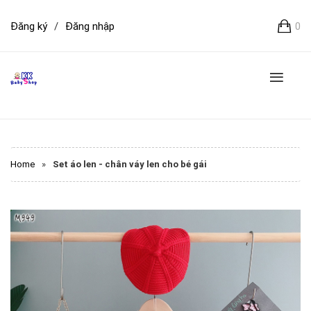
Đăng ký
/
Đăng nhập
0
Home
»
Set áo len - chân váy len cho bé gái