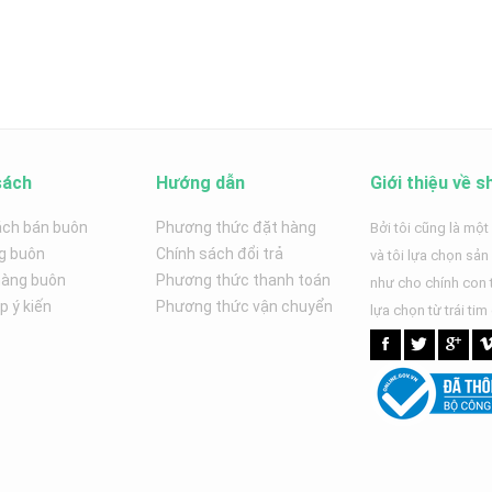
sách
Hướng dẫn
Giới thiệu về s
ách bán buôn
Phương thức đặt hàng
Bởi tôi cũng là một
g buôn
Chính sách đổi trả
và tôi lựa chọn sả
hàng buôn
Phương thức thanh toán
như cho chính con t
 ý kiến
Phương thức vận chuyển
lựa chọn từ trái tim