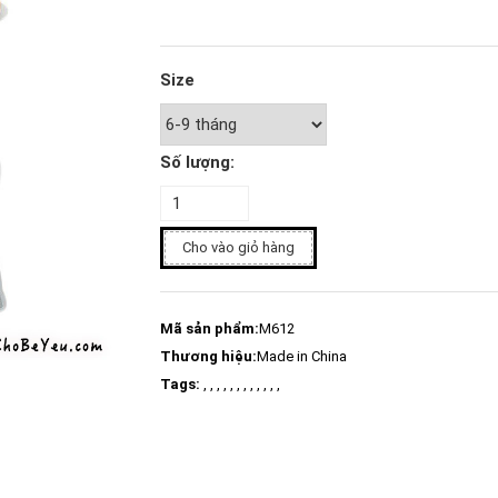
Size
Số lượng:
Cho vào giỏ hàng
Mã sản phẩm:
M612
Thương hiệu:
Made in China
Tags:
, , , , , , , , , , , ,