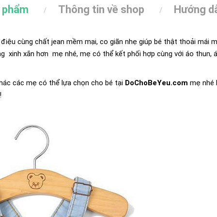
n phẩm
Thông tin về shop
Hướng dẫ
điệu cùng chất jean mềm mại, co giãn nhẹ giúp bé thật thoải mái 
ng xinh xắn hơn mẹ nhé, mẹ có thể kết phối hợp cùng với áo thun, á
hác các mẹ có thể lựa chọn cho bé tại
DoChoBeYeu.com
mẹ nhé h
!