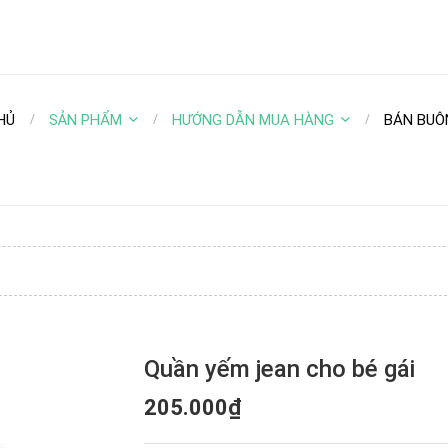
HỦ
SẢN PHẨM
HƯỚNG DẪN MUA HÀNG
BÁN BUÔ
Quần yếm jean cho bé gái
205.000₫