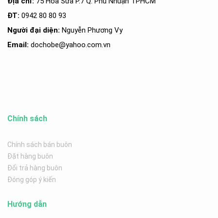
Địa chỉ:
75 Hoa Sữa P.7 Q. Phú Nhuận TPHCM
ĐT:
0942 80 80 93
Người đại diện:
Nguyễn Phương Vy
Email:
dochobe
@yahoo.com.v
n
Chính sách
Chính sách bán buôn
Đặt hàng buôn
Đổi trả hàng buôn
Đóng góp ý kiến
Hướng dẫn