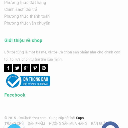
Phương thức đặt hàng
Chính sách đổi trả
Phương thức thanh toán
Phương thức vận chuyển
Giới thiệu về shop
Bởi tôi cũng là một bà mẹ, và tôi lựa chọn sản phẩm như cho chính con
tôi, tôi lựa chọn từ trái tim của mình.
Facebook
© 2015 - DoChoBeYeu.com -
Cung cấp bởi
bởi
Sapo
TRANG CHỦ
SẢN PHẨM
HƯỚNG DẪN MUA HÀNG
BÁN BUÔN