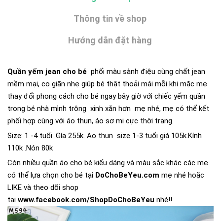
Thông tin về shop
Hướng dẫn đặt hàng
Quần yếm jean cho bé
phối màu sành điệu cùng chất jean
mềm mại, co giãn nhẹ giúp bé thật thoải mái mỗi khi mặc mẹ
thay đổi phong cách cho bé ngay bây giờ với chiếc yếm quần
trong bé nhà mình trông xinh xắn hơn mẹ nhé, mẹ có thể kết
phối hợp cùng với áo thun, áo sơ mi cực thời trang.
Size: 1 -4 tuổi .Gía 255k. Ao thun size 1-3 tuổi giá 105k.Kính
110k .Nón 80k
Còn nhiều quần áo cho bé kiểu dáng và màu sắc khác các mẹ
có thể lựa chọn cho bé tại
DoChoBeYeu.com
mẹ nhé hoặc
LIKE và theo dõi shop
tại
www.facebook.com/ShopDoChoBeYeu
nhé!!