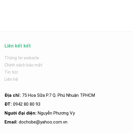
Liên kết kết
Thông tin website
Chính sách bảo mật
Tin tức
Liên hệ
Địa chỉ:
75 Hoa Sữa P.7 Q. Phú Nhuận TPHCM
ĐT:
0942 80 80 93
Người đại diện:
Nguyễn Phương Vy
Email:
dochobe
@yahoo.com.v
n