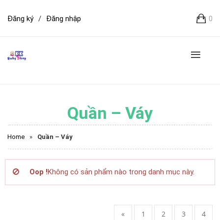
Đăng ký
/
Đăng nhập
0
Quần – Váy
Home
»
Quần – Váy
Oop !
Không có sản phẩm nào trong danh mục này.
«
1
2
3
4