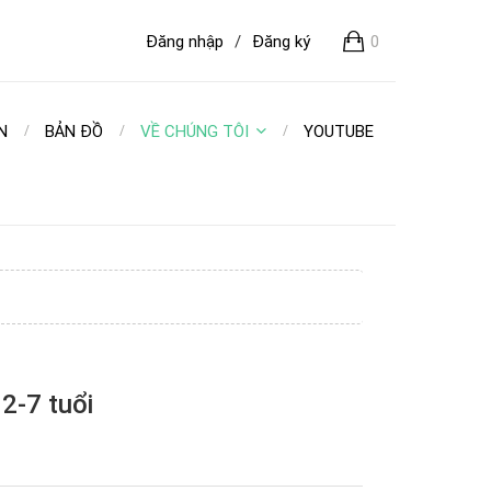
Đăng nhập
/
Đăng ký
0
N
BẢN ĐỒ
VỀ CHÚNG TÔI
YOUTUBE
 2-7 tuổi