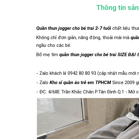
Thông tin sả
Quần thun jogger cho bé trai 2-7 tuổi
chất liệu th
Không chỉ đơn giản, năng động, thoải mái mà
quần
ngầu cho các bé.
Bố mẹ tìm
quần thun jogger cho bé trai SIZE ĐẠI
đ
- Zalo khách lẻ 0942 80 80 93 (cập nhật mẫu mới 
- Zalo
Kho sỉ quần áo trẻ em TPHCM
Since 2009 gi
- ĐC: 4/68E Trần Khắc Chân P.Tân Định Q.1 - Mở c