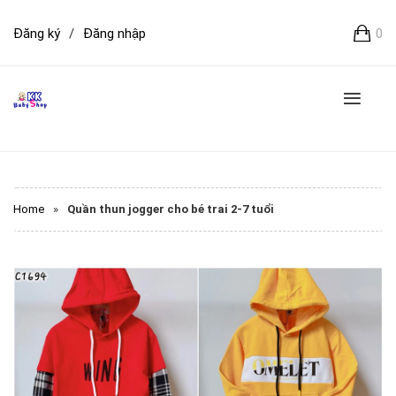
Đăng ký
/
Đăng nhập
0
Home
»
Quần thun jogger cho bé trai 2-7 tuổi