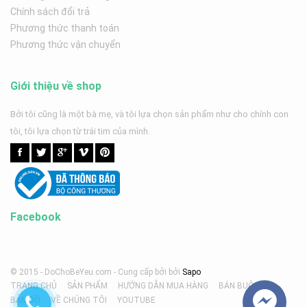
Chính sách đổi trả
Phương thức thanh toán
Phương thức vận chuyển
Giới thiệu về shop
Bởi tôi cũng là một bà mẹ, và tôi lựa chọn sản phẩm như cho chính con
tôi, tôi lựa chọn từ trái tim của mình.
Facebook
© 2015 - DoChoBeYeu.com -
Cung cấp bởi
bởi
Sapo
TRANG CHỦ
SẢN PHẨM
HƯỚNG DẪN MUA HÀNG
BÁN BUÔN
BẢN ĐỒ
VỀ CHÚNG TÔI
YOUTUBE