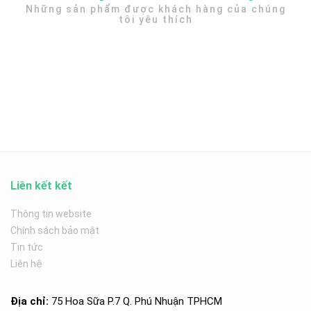
Những sản phẩm được khách hàng của chúng
tôi yêu thích
Liên kết kết
Thông tin website
Chính sách bảo mật
Tin tức
Liên hệ
Địa chỉ:
75 Hoa Sữa P.7 Q. Phú Nhuận TPHCM