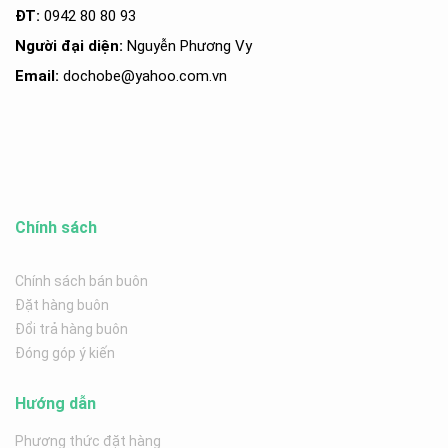
ĐT:
0942 80 80 93
Người đại diện:
Nguyễn Phương Vy
Email:
dochobe
@yahoo.com.v
n
Chính sách
Chính sách bán buôn
Đặt hàng buôn
Đổi trả hàng buôn
Đóng góp ý kiến
Hướng dẫn
Phương thức đặt hàng