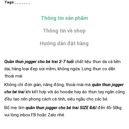
Tags:
, , , , , , , , ,
Thông tin sản phẩm
Thông tin về shop
Hướng dẫn đặt hàng
Quần thun jogger cho bé trai 2-7 tuổi
chất liệu thun da cá bền
dai, hàng loại đẹp sợi mềm, không ngứa. Lưng thun co dãn
thoải mái.
Không chỉ đơn giản, năng động, thoải mái mà
quần thun jogger
cho bé trai
khi kết hợp với áo hoodie hay áo thun tay ngắn cũng
đều tạo nên phong cách cá tính, siêu ngầu cho các bé.
Bố mẹ tìm
quần thun jogger cho bé trai SIZE ĐẠI
đến 45-50kg
vui lòng inbox FB hoặc Zalo nhé.