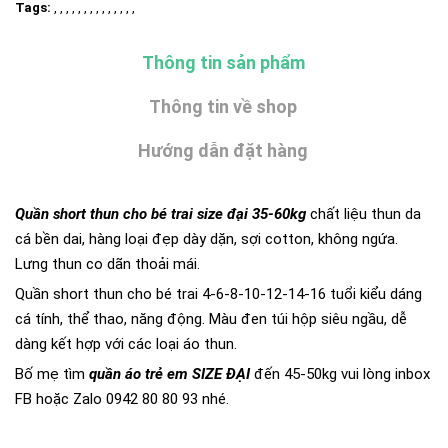
Tags:
, , , , , , , , , , , , , ,
Thông tin sản phẩm
Thông tin về shop
Hướng dẫn đặt hàng
Quần short thun cho bé trai size đại 35-60kg
chất liệu thun da
cá bền dai, hàng loại đẹp dày dặn, sợi cotton, không ngứa.
Lưng thun co dãn thoải mái.
Quần short thun cho bé trai 4-6-8-10-12-14-16 tuổi kiểu dáng
cá tính, thể thao, năng động. Màu đen túi hộp siêu ngầu, dễ
dàng kết hợp với các loại áo thun.
Bố mẹ tìm
quần áo trẻ em SIZE ĐẠI
đến 45-50kg vui lòng inbox
FB hoặc Zalo 0942 80 80 93 nhé.