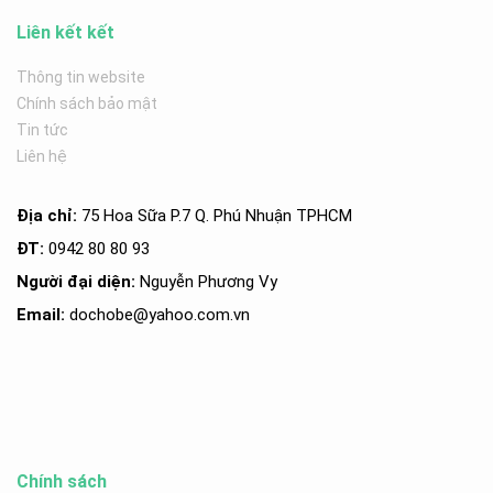
Liên kết kết
Thông tin website
Chính sách bảo mật
Tin tức
Liên hệ
Địa chỉ:
75 Hoa Sữa P.7 Q. Phú Nhuận TPHCM
ĐT:
0942 80 80 93
Người đại diện:
Nguyễn Phương Vy
Email:
dochobe
@yahoo.com.v
n
Chính sách