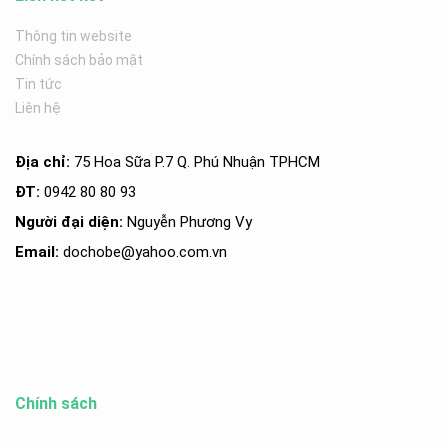
Thông tin website
Chính sách bảo mật
Tin tức
Liên hệ
Địa chỉ:
75 Hoa Sữa P.7 Q. Phú Nhuận TPHCM
ĐT:
0942 80 80 93
Người đại diện:
Nguyễn Phương Vy
Email:
dochobe
@yahoo.com.v
n
Chính sách