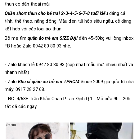
thun co dãn thoải mái.
Quần short thun cho bé trai 2-3-4-5-6-7-8 tuổi
kiểu dáng cá
tính, thể thao, năng động. Màu đen túi hộp siêu ngầu, dễ dàng
kết hợp với các loại áo thun.
Bố mẹ tìm
quần áo trẻ em SIZE ĐẠI
đến 45-50kg vui lòng inbox
FB hoặc Zalo 0942 80 80 93 nhé.
- Zalo khách lẻ 0942 80 80 93 (cập nhật mẫu mới nhiều nhất và
nhanh nhất)
- Zalo
Kho sỉ quần áo trẻ em TPHCM
Since 2009 giá gốc từ nhà
máy: 0917 28 27 68.
- ĐC: 4/68E Trần Khắc Chân P.Tân Định Q.1 - Mở cửa 9h - 20h
tất cả các ngày