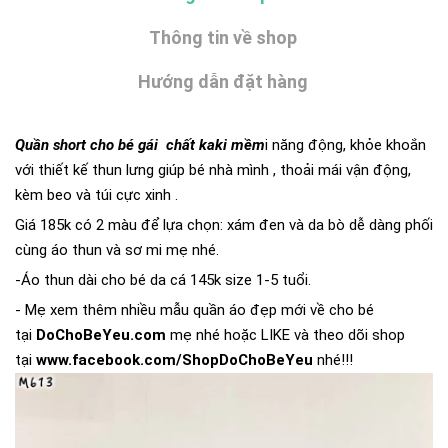
Thông tin về shop
Hướng dẫn đặt hàng
Quần short cho bé gái chất kaki mềm
i năng động, khỏe khoắn
với thiết kế thun lưng giúp bé nhà mình , thoải mái vận động,
kèm beo và túi cực xinh .
Giá 185k có 2 màu để lựa chọn: xám đen và da bò dễ dàng phối
cùng áo thun và sơ mi mẹ nhé.
-Áo thun dài cho bé da cá 145k size 1-5 tuổi.
- Mẹ xem thêm nhiều mẫu quần áo đẹp mới về cho bé
tại
DoChoBeYeu.com
mẹ nhé hoặc LIKE và theo dõi shop
tại
www.facebook.com/ShopDoChoBeYeu
nhé!!!