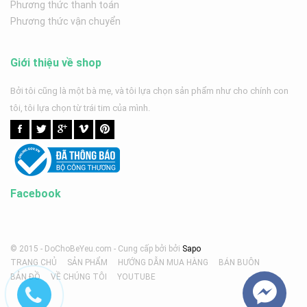
Phương thức thanh toán
Phương thức vận chuyển
Giới thiệu về shop
Bởi tôi cũng là một bà mẹ, và tôi lựa chọn sản phẩm như cho chính con
tôi, tôi lựa chọn từ trái tim của mình.
Facebook
© 2015 - DoChoBeYeu.com -
Cung cấp bởi
bởi
Sapo
TRANG CHỦ
SẢN PHẨM
HƯỚNG DẪN MUA HÀNG
BÁN BUÔN
BẢN ĐỒ
VỀ CHÚNG TÔI
YOUTUBE