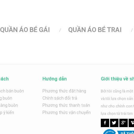
QUẦN ÁO BÉ GÁI
QUẦN ÁO BÉ TRAI
sách
Hướng dẫn
Giới thiệu về s
ách bán buôn
Phương thức đặt hàng
Bởi tôi cũng là một
g buôn
Chính sách đổi trả
và tôi lựa chọn sả
hàng buôn
Phương thức thanh toán
như cho chính con t
 ý kiến
Phương thức vận chuyển
lựa chọn từ trái tim