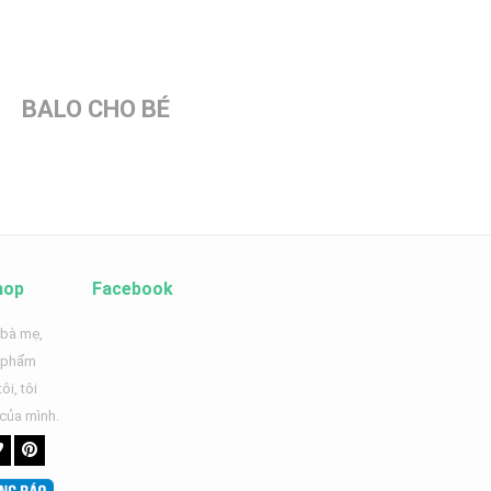
BALO CHO BÉ
hop
Facebook
 bà mẹ,
n phẩm
ôi, tôi
 của mình.