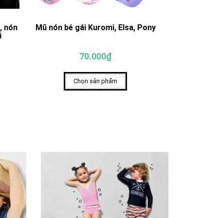
, nón
Mũ nón bé gái Kuromi, Elsa, Pony
Mũ nón cho 
i
70.000₫
Chọn sản phẩm
Ch