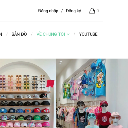
Đăng nhập
/
Đăng ký
0
N
BẢN ĐỒ
VỀ CHÚNG TÔI
YOUTUBE