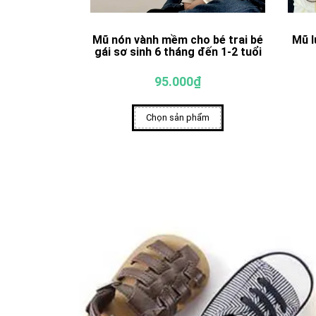
Mũ nón vành mềm cho bé trai bé
Mũ l
gái sơ sinh 6 tháng đến 1-2 tuổi
95.000₫
Chọn sản phẩm