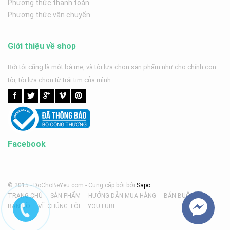
Phương thức thanh toán
Phương thức vận chuyển
Giới thiệu về shop
Bởi tôi cũng là một bà mẹ, và tôi lựa chọn sản phẩm như cho chính con
tôi, tôi lựa chọn từ trái tim của mình.
Facebook
© 2015 - DoChoBeYeu.com -
Cung cấp bởi
bởi
Sapo
TRANG CHỦ
SẢN PHẨM
HƯỚNG DẪN MUA HÀNG
BÁN BUÔN
BẢN ĐỒ
VỀ CHÚNG TÔI
YOUTUBE