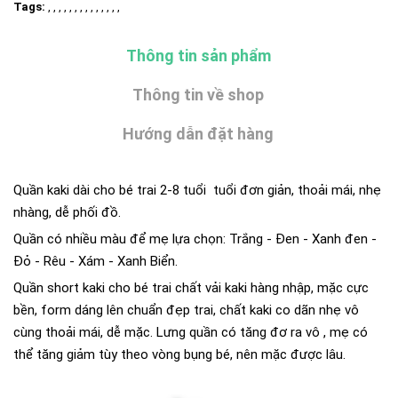
Tags:
, , , , , , , , , , , , , ,
Thông tin sản phẩm
Thông tin về shop
Hướng dẫn đặt hàng
Quần kaki dài cho bé trai 2-8 tuổi tuổi đơn giản, thoải mái, nhẹ
nhàng, dễ phối đồ.
Quần có nhiều màu để mẹ lựa chọn: Trắng - Đen - Xanh đen -
Đỏ - Rêu - Xám - Xanh Biển.
Quần short kaki cho bé trai chất vải kaki hàng nhập, mặc cực
bền, form dáng lên chuẩn đẹp trai, chất kaki co dãn nhẹ vô
cùng thoải mái, dễ mặc. Lưng quần có tăng đơ ra vô , mẹ có
thể tăng giảm tùy theo vòng bụng bé, nên mặc được lâu.