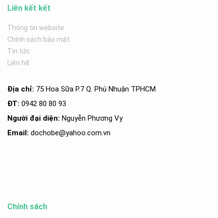
Liên kết kết
Thông tin website
Chính sách bảo mật
Tin tức
Liên hệ
Địa chỉ:
75 Hoa Sữa P.7 Q. Phú Nhuận TPHCM
ĐT:
0942 80 80 93
Người đại diện:
Nguyễn Phương Vy
Email:
dochobe
@yahoo.com.v
n
Chính sách