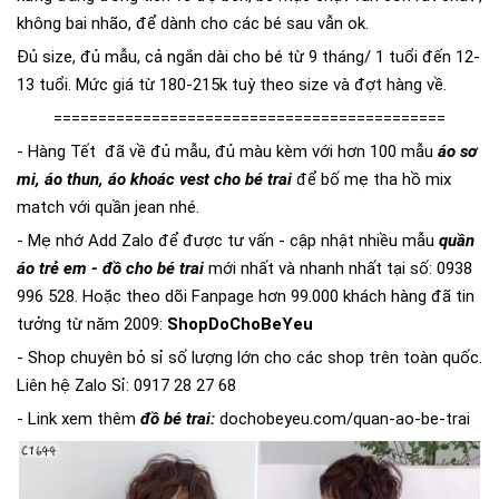
không bai nhão, để dành cho các bé sau vẫn ok.
Đủ size, đủ mẫu, cả ngắn dài cho bé từ 9 tháng/ 1 tuổi đến 12-
13 tuổi. Mức giá từ 180-215k tuỳ theo size và đợt hàng về.
============================================
- Hàng Tết đã về đủ mẫu, đủ màu kèm với hơn 100 mẫu
áo sơ
mi, áo thun, áo khoác vest cho bé trai
để bố mẹ tha hồ mix
match với quần jean nhé.
- Mẹ nhớ Add Zalo để được tư vấn - cập nhật nhiều mẫu
quần
áo trẻ em - đồ cho bé trai
mới nhất và nhanh nhất tại số: 0938
996 528. Hoặc theo dõi Fanpage hơn 99.000 khách hàng đã tin
tưởng từ năm 2009:
ShopDoChoBeYeu
- Shop chuyên bỏ sỉ số lượng lớn cho các shop trên toàn quốc.
Liên hệ Zalo Sỉ: 0917 28 27 68
- Link xem thêm
đồ bé trai:
dochobeyeu.com/quan-ao-be-
trai