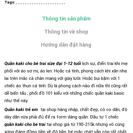
Tags:
, , , , , , , , , , , , , , , , , , , , , , , , , , , ,
Thông tin sản phẩm
Thông tin về shop
Hướng dẫn đặt hàng
Quần kaki cho bé trai size đại 1-12 tuổi
lịch sự, điển trai khi mẹ
phối với áo sơ mi, áo len. Hoặc cá tính, phong cách khi xăn nhẹ
lai trên mắc cá chân mang với giày lười. Hoặc bụi bặm với 1
chiếc áo thun cá tính. Dù là phong cách nào đi nữa thì cũng rất
dễ biến tấu , phối đồ 101 kiểu với những chiếc quần kaki basic
như thế này.
Quần kaki trẻ em
tại shop hàng nhập, chất đẹp, có co dãn, độ
dày dặn vừa phải đủ để ra form dáng quần. Đầu tư 1 chiếc
quần kaki cho bé trai
tại shop giá từ 190-215k nhưng vô cùng
xứng đáng đồng tiền về độ bền, bé mặc chật vẫn còn rất chất ,