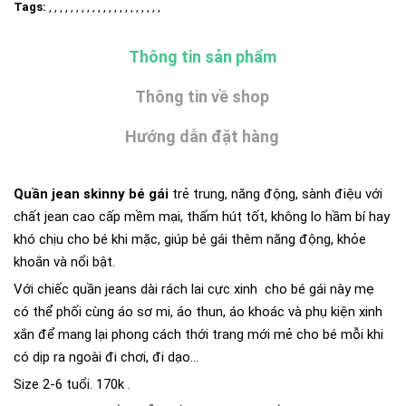
Tags:
, , , , , , , , , , , , , , , , , , , , ,
Thông tin sản phẩm
Thông tin về shop
Hướng dẫn đặt hàng
Quần jean skinny bé gái
trẻ trung, năng động, sành điệu với
chất jean cao cấp mềm mại, thấm hút tốt, không lo hầm bí hay
khó chịu cho bé khi mặc, giúp bé gái thêm năng động, khỏe
khoắn và nổi bật.
Với chiếc quần jeans dài rách lai cực xinh cho bé gái này mẹ
có thể phối cùng áo sơ mi, áo thun, áo khoác và phụ kiện xinh
xắn để mang lại phong cách thới trang mới mẻ cho bé mỗi khi
có dịp ra ngoài đi chơi, đi dạo...
Size 2-6 tuổi. 170k .