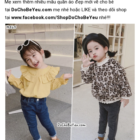
Mẹ xem thêm nhiều mẫu quần áo đẹp mới về cho bé
tại
DoChoBeYeu.com
mẹ nhé hoặc LIKE và theo dõi shop
tại
www.facebook.com/ShopDoChoBeYeu
nhé!!!