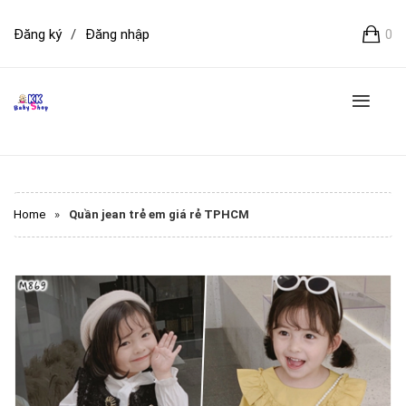
Đăng ký
/
Đăng nhập
0
Home
»
Quần jean trẻ em giá rẻ TPHCM