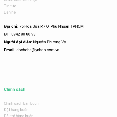
Tin tức
Liên hệ
Địa chỉ:
75 Hoa Sữa P.7 Q. Phú Nhuận TPHCM
ĐT:
0942 80 80 93
Người đại diện:
Nguyễn Phương Vy
Email:
dochobe
@yahoo.com.v
n
Chính sách
Chính sách bán buôn
Đặt hàng buôn
Đổi trả hàng buôn