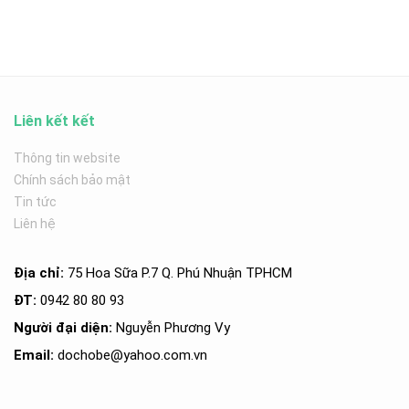
Liên kết kết
Thông tin website
Chính sách bảo mật
Tin tức
Liên hệ
Địa chỉ:
75 Hoa Sữa P.7 Q. Phú Nhuận TPHCM
ĐT:
0942 80 80 93
Người đại diện:
Nguyễn Phương Vy
Email:
dochobe
@yahoo.com.v
n