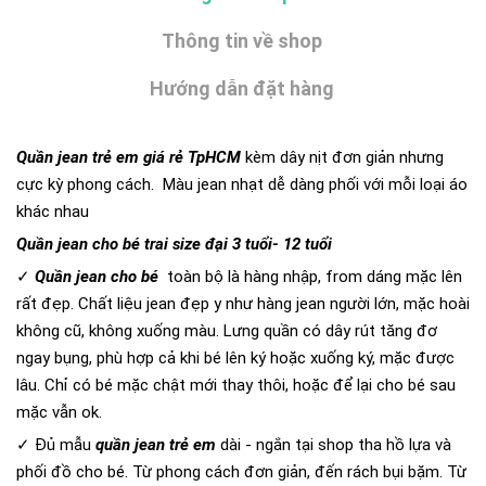
Thông tin về shop
Hướng dẫn đặt hàng
Quần jean trẻ em giá rẻ TpHCM
kèm dây nịt đơn giản nhưng
cực kỳ phong cách. Màu jean nhạt dễ dàng phối với mỗi loại áo
khác nhau
Quần jean cho bé trai size đại 3 tuổi- 12 tuổi
✓
Quần jean cho bé
toàn bộ là
hàng nhập, from dáng mặc lên
rất đẹp. Chất liệu jean đẹp y như hàng jean người lớn, mặc hoài
không cũ, không xuống màu. Lưng quần có dây rút tăng đơ
ngay bụng, phù hợp cả khi bé lên ký hoặc xuống ký, mặc được
lâu. Chỉ có bé mặc chật mới thay thôi, hoặc để lại cho bé sau
mặc vẫn ok.
✓ Đủ mẫu
quần jean trẻ em
dài - ngắn tại shop tha hồ lựa và
phối đồ cho bé. Từ phong cách đơn giản, đến rách bụi bặm. Từ