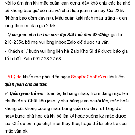
Nỗi lo ám ảnh khi mặc quần jean cứng, dày, khó chịu các bé nhỏ
sẽ không bao giờ có nữa với chất liệu jean mới này. Giá 225k
(không bao gồm dây nịt). Mẫu quần kaki rách màu trắng - đen
lưng thun co dãn giá 205k.
-
Quần jean cho bé trai size đại
3/4 tuổi đến 42-45kg
: giá từ
210-255k, bố mẹ vui lòng inbox Zalo để được tư vấn.
- Khách sỉ / buôn vui lòng liên hệ Zalo Kho Sỉ để được báo giá
tốt nhất: Zalo 0917 28 27 68.
-
5 Lý do
khiến mẹ phải đến ngay
ShopDoChoBeYeu
khi kiếm
quần jean cho bé trai:
✓
Quần jean trẻ em
toàn bộ là
hàng nhập, from dáng mặc lên
chuẩn đẹp. Chất liệu jean y như hàng jean người lớn, mặc hoài
không cũ, không xuống màu. Lưng quần có dây rút tăng đơ
ngay bụng, phù hợp cả khi bé lên ký hoặc xuống ký, mặc được
lâu. Chỉ có bé mặc chật mới thay thôi, hoặc để lại cho bé sau
mặc vẫn ok.