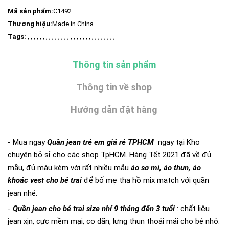
Mã sản phẩm:
C1492
Thương hiệu:
Made in China
Tags:
, , , , , , , , , , , , , , , , , , , , , , , , , , , , ,
Thông tin sản phẩm
Thông tin về shop
Hướng dẫn đặt hàng
- Mua ngay
Quần jean trẻ em giá rẻ TPHCM
ngay tại Kho
chuyên bỏ sỉ cho các shop TpHCM. Hàng Tết 2021 đã về đủ
mẫu, đủ màu kèm với rất nhiều mẫu
áo sơ mi, áo thun, áo
khoác vest cho bé trai
để bố mẹ tha hồ mix match với quần
jean nhé.
-
Quần jean cho bé trai size nhí 9 tháng đến 3 tuổi
: chất liệu
jean xịn, cực mềm mại, co dãn, lưng thun thoải mái cho bé nhỏ.