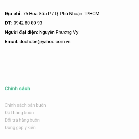
Địa chỉ:
75 Hoa Sữa P.7 Q. Phú Nhuận TPHCM
ĐT:
0942 80 80 93
Người đại diện:
Nguyễn Phương Vy
Email:
dochobe
@yahoo.com.v
n
Chính sách
Chính sách bán buôn
Đặt hàng buôn
Đổi trả hàng buôn
Đóng góp ý kiến