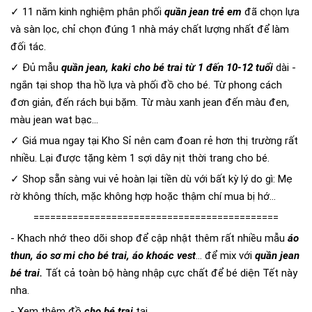
✓ 11 năm kinh nghiệm phân phối
quần jean trẻ em
đã chọn lựa
và sàn lọc, chỉ chọn đúng 1 nhà máy chất lượng nhất để làm
đối tác.
✓ Đủ mẫu
quần jean, kaki cho bé trai từ 1 đến 10-12 tuổi
dài -
ngắn tại shop tha hồ lựa và phối đồ cho bé. Từ phong cách
đơn giản, đến rách bụi bặm. Từ màu xanh jean đến màu đen,
màu jean wat bạc...
✓ Giá mua ngay tại Kho Sỉ nên cam đoan rẻ hơn thị trường rất
nhiều. Lại được tặng kèm 1 sợi dây nịt thời trang cho bé.
✓ Shop sẵn sàng vui vẻ hoàn lại tiền dù với bất kỳ lý do gì: Mẹ
rờ không thích, mặc không hợp hoặc thậm chí mua bị hớ...
============================================
- Khach nhớ theo dõi shop để cập nhật thêm rất nhiều mẫu
áo
thun, áo sơ mi cho bé trai, áo khoác vest
... để mix với
quần jean
bé trai.
Tất cả toàn bộ hàng nhập cực chất để bé diện Tết này
nha.
- Xem thêm đồ
cho bé trai
tại