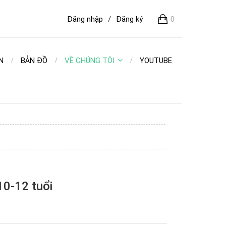
Đăng nhập
/
Đăng ký
0
N
BẢN ĐỒ
VỀ CHÚNG TÔI
YOUTUBE
10-12 tuổi