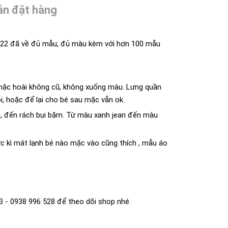
n đặt hàng
2022 đã về đủ mẫu, đủ màu kèm với hơn 100 mẫu
, mặc hoài không cũ, không xuống màu. Lưng quần
i, hoặc để lại cho bé sau mặc vẫn ok.
ản, đến rách bụi bặm. Từ màu xanh jean đến màu
ực kì mát lạnh bé nào mặc vào cũng thích , mẫu áo
93 - 0938 996 528 để theo dõi shop nhé.