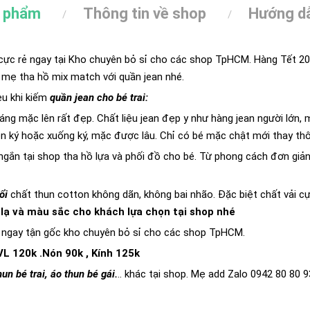
n phẩm
Thông tin về shop
Hướng dẫ
 cực rẻ ngay tại Kho chuyên bỏ sỉ cho các shop TpHCM. Hàng Tết 
mẹ tha hồ mix match với quần jean nhé.
eu
khi kiếm
quần jean cho bé trai:
áng mặc lên rất đẹp. Chất liệu jean đẹp y như hàng jean người lớn
lên ký hoặc xuống ký, mặc được lâu. Chỉ có bé mặc chật mới thay thô
 ngắn tại shop tha hồ lựa và phối đồ cho bé. Từ phong cách đơn gi
ổi
chất thun cotton không dãn, không bai nhão. Đặc biệt chất vải c
 lạ và màu sắc cho khách lựa chọn tại shop nhé
 ngay tận gốc kho chuyên bỏ sỉ cho các shop TpHCM.
VL 120k .Nón 90k , Kính 125k
hun bé trai, áo thun bé gái.
.. khác tại shop. Mẹ add Zalo 0942 80 80 