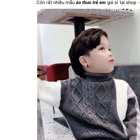
Còn rất nhiều mẫu
áo thun trẻ em
giá sỉ tại shop 