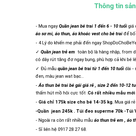
Thông tin sả
- Mua ngay
Quần jean bé trai 1 đến 6 - 10 tuổi
giá
áo sơ mi, áo thun, áo khoác vest cho bé trai
để bố 
- 4 Lý do khiến mẹ phải đến ngay
ShopDoChoBeY
✓
Quần jean trẻ em
toàn bộ là
hàng nhập, from d
có dây rút tăng đơ ngay bụng, phù hợp cả khi bé 
✓ Đủ mẫu
quần jean bé trai từ 1 đến 10 tuổi
dài -
đen, màu jean wat bạc...
-
Áo thun bé trai bé gái giá rẻ , size 2 đến 10-12 tu
thấm hút mồ hôi cực tốt .
Có rất nhiều mẫu mới
-
Giá chỉ 175k size cho bé 14-35 kg.
Mua giá rẻ
-Quần jean 245k . Túi đeo superme 70k -Túi 
- Ngoài ra còn rất nhiều mẫu
áo thun trẻ em , áo t
- Sỉ liên hệ 0917 28 27 68.