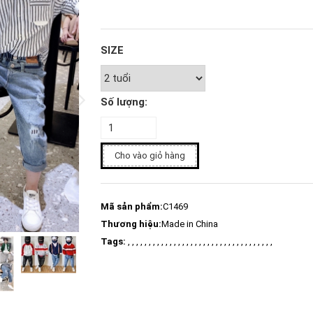
SIZE
Số lượng:
Cho vào giỏ hàng
Mã sản phẩm:
C1469
Thương hiệu:
Made in China
Tags:
, , , , , , , , , , , , , , , , , , , , , , , , , , , , , , , , , , ,