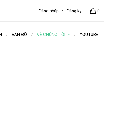
Đăng nhập
/
Đăng ký
0
N
BẢN ĐỒ
VỀ CHÚNG TÔI
YOUTUBE