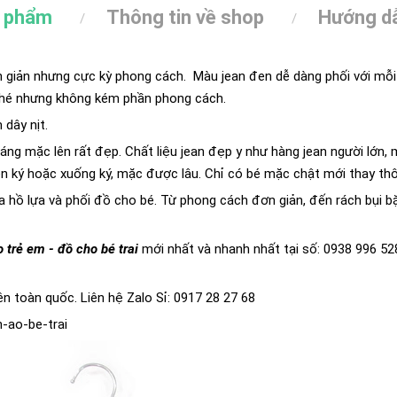
n phẩm
Thông tin về shop
Hướng dẫ
giản nhưng cực kỳ phong cách. Màu jean đen dễ dàng phối với mỗi lo
nhé nhưng không kém phần phong cách.
 dây nịt.
áng mặc lên rất đẹp. Chất liệu jean đẹp y như hàng jean người lớn
lên ký hoặc xuống ký, mặc được lâu. Chỉ có bé mặc chật mới thay thô
tha hồ lựa và phối đồ cho bé. Từ phong cách đơn giản, đến rách bụi
 trẻ em - đồ cho bé trai
mới nhất và nhanh nhất tại số: 0938 996 5
n toàn quốc. Liên hệ Zalo Sỉ: 0917 28 27 68
-ao-be-trai