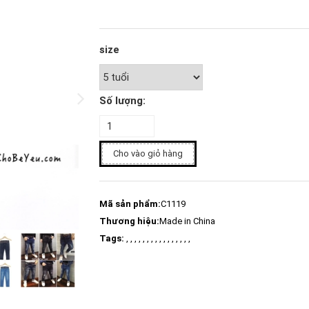
size
Số lượng:
Cho vào giỏ hàng
Mã sản phẩm:
C1119
Thương hiệu:
Made in China
Tags:
, , , , , , , , , , , , , , , ,