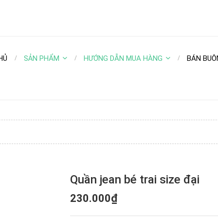
HỦ
SẢN PHẨM
HƯỚNG DẪN MUA HÀNG
BÁN BUÔ
Quần jean bé trai size đại
230.000₫