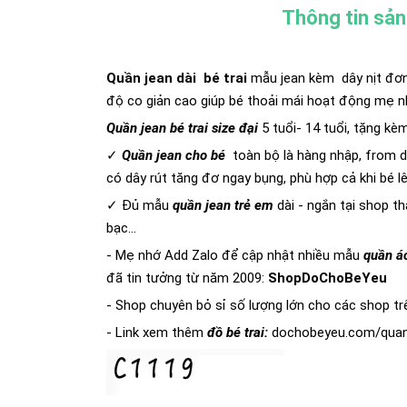
Thông tin sả
Quần jean dài bé trai
mẫu jean kèm dây nịt đơn 
độ co giản cao giúp bé thoải mái hoạt động mẹ 
Quần jean bé trai size đại
5 tuổi- 14 tuổi, tặng kèm
✓
Quần jean cho bé
toàn bộ là
hàng nhập, from d
có dây rút tăng đơ ngay bụng, phù hợp cả khi bé 
✓ Đủ mẫu
quần jean trẻ em
dài - ngắn tại shop 
bạc...
- Mẹ nhớ Add Zalo để cập nhật nhiều mẫu
quần áo
đã tin tưởng từ năm 2009:
ShopDoChoBeYeu
- Shop chuyên bỏ sỉ số lượng lớn cho các shop trê
- Link xem thêm
đồ bé trai:
dochobeyeu.com/quan