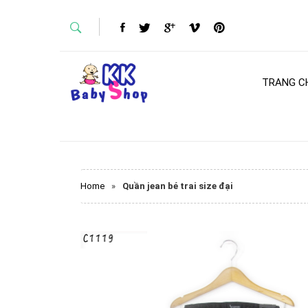
TRANG C
Home
»
Quần jean bé trai size đại