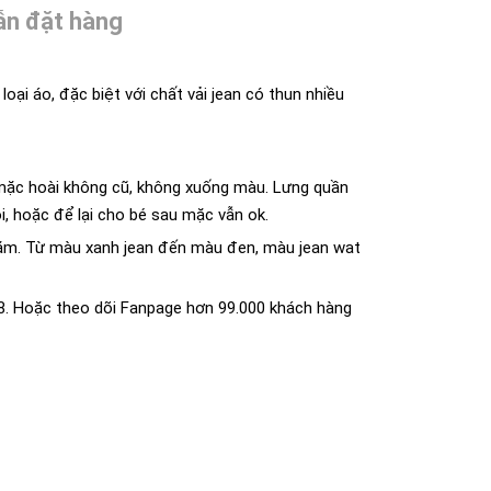
n đặt hàng
ại áo, đặc biệt với chất vải jean có thun nhiều
, mặc hoài không cũ, không xuống màu. Lưng quần
i, hoặc để lại cho bé sau mặc vẫn ok.
 bặm. Từ màu xanh jean đến màu đen, màu jean wat
28. Hoặc theo dõi Fanpage hơn 99.000 khách hàng