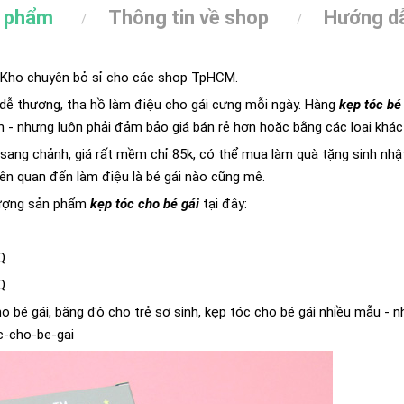
n phẩm
Thông tin về shop
Hướng dẫ
c Kho chuyên bỏ sỉ cho các shop TpHCM.
dễ thương, tha hồ làm điệu cho gái cưng mỗi ngày. Hàng
kẹp tóc bé
- nhưng luôn phải đảm bảo giá bán rẻ hơn hoặc bằng các loại khác 
sang chảnh, giá rất mềm chỉ 85k, có thể mua làm quà tặng sinh nhật
liên quan đến làm điệu là bé gái nào cũng mê.
lượng sản phẩm
kẹp tóc cho bé gái
tại đây:
Q
Q
bé gái, băng đô cho trẻ sơ sinh, kẹp tóc cho bé gái nhiều mẫu - n
c-cho-be-gai