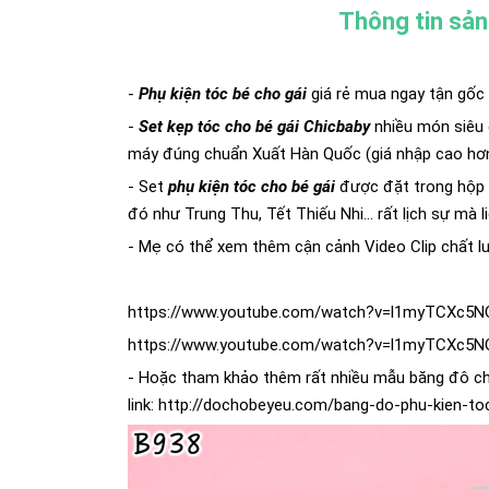
Thông tin sả
-
Phụ kiện tóc bé cho gái
giá rẻ mua ngay tận gố
-
Set kẹp tóc cho bé gái Chicbaby
nhiều món siêu 
máy đúng chuẩn Xuất Hàn Quốc (giá nhập cao hơn 
- Set
phụ kiện tóc cho bé gái
được đặt trong hộp 
đó như Trung Thu, Tết Thiếu Nhi... rất lịch sự mà 
- Mẹ có thể xem thêm cận cảnh Video Clip chất 
https://www.youtube.com/watch?v=l1myTCXc5N
https://www.youtube.com/watch?v=l1myTCXc5N
- Hoặc tham khảo thêm rất nhiều mẫu băng đô cho 
link:
http://dochobeyeu.com/bang-do-phu-kien-to