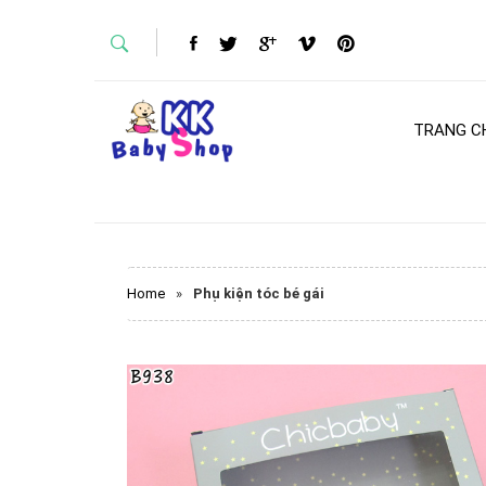
TRANG C
Home
»
Phụ kiện tóc bé gái