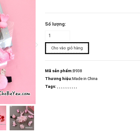
Số lượng:
Cho vào giỏ hàng
Mã sản phẩm:
B938
Thương hiệu:
Made in China
Tags:
, , , , , , , , , , ,