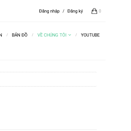
Đăng nhập
/
Đăng ký
0
N
BẢN ĐỒ
VỀ CHÚNG TÔI
YOUTUBE