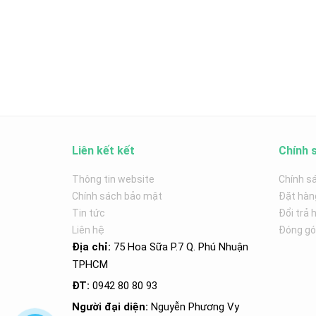
Liên kết kết
Chính 
Thông tin website
Chính s
Chính sách bảo mật
Đặt hàn
Tin tức
Đổi trả 
Liên hệ
Đóng góp
Địa chỉ:
75 Hoa Sữa P.7 Q. Phú Nhuận
TPHCM
ĐT:
0942 80 80 93
Người đại diện:
Nguyễn Phương Vy