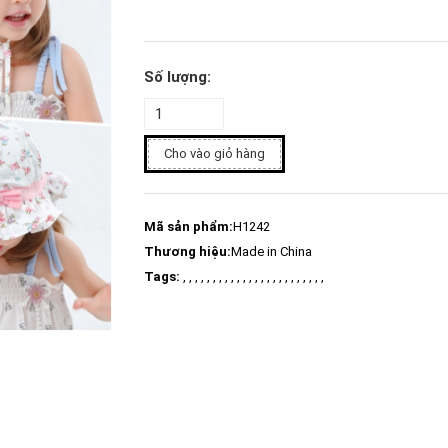
Số lượng:
Cho vào giỏ hàng
Mã sản phẩm:
H1242
Thương hiệu:
Made in China
Tags:
, , , , , , , , , , , , , , , , , , , , , , , ,