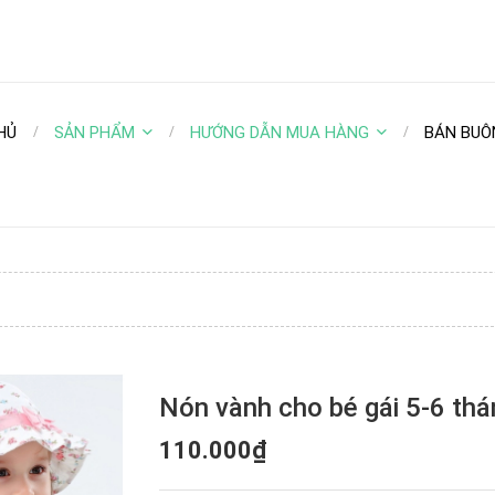
HỦ
SẢN PHẨM
HƯỚNG DẪN MUA HÀNG
BÁN BUÔ
Nón vành cho bé gái 5-6 thá
110.000₫