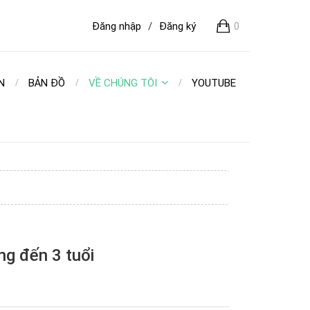
Đăng nhập
/
Đăng ký
0
N
BẢN ĐỒ
VỀ CHÚNG TÔI
YOUTUBE
ng đến 3 tuổi