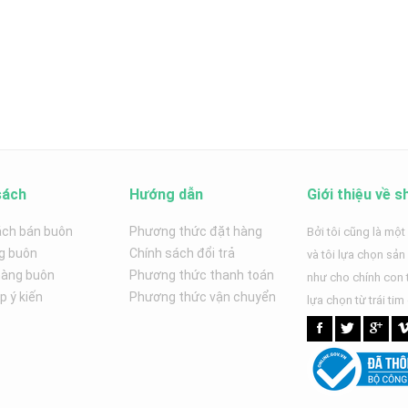
sách
Hướng dẫn
Giới thiệu về s
ách bán buôn
Phương thức đặt hàng
Bởi tôi cũng là một
g buôn
Chính sách đổi trả
và tôi lựa chọn sả
hàng buôn
Phương thức thanh toán
như cho chính con t
 ý kiến
Phương thức vận chuyển
lựa chọn từ trái tim