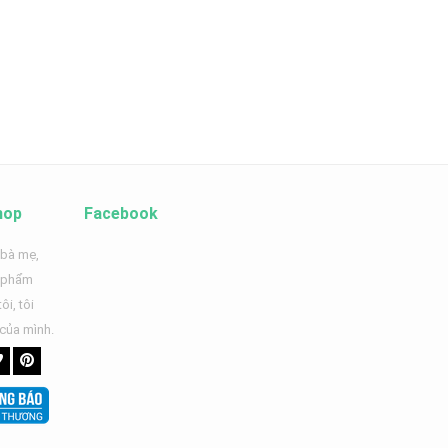
hop
Facebook
 bà mẹ,
n phẩm
ôi, tôi
 của mình.