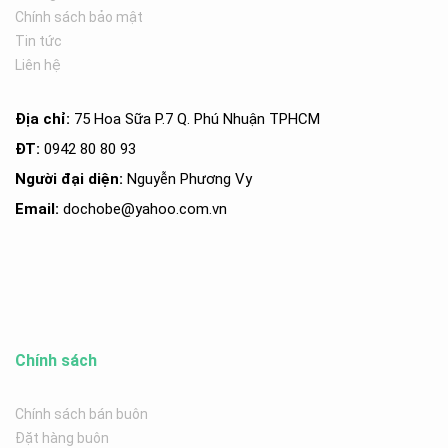
Chính sách bảo mật
Tin tức
Liên hệ
Địa chỉ:
75 Hoa Sữa P.7 Q. Phú Nhuận TPHCM
ĐT:
0942 80 80 93
Người đại diện:
Nguyễn Phương Vy
Email:
dochobe
@yahoo.com.v
n
Chính sách
Chính sách bán buôn
Đặt hàng buôn