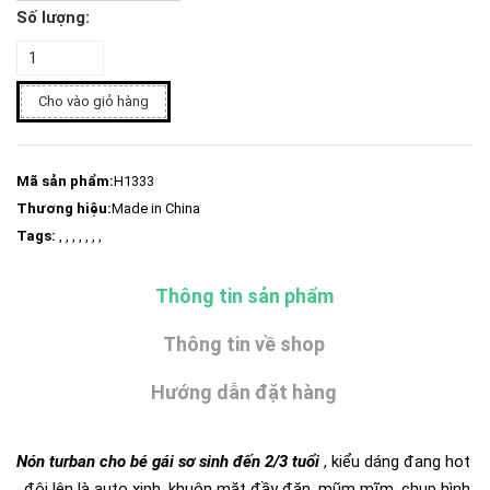
Số lượng:
Cho vào giỏ hàng
Mã sản phẩm:
H1333
Thương hiệu:
Made in China
Tags:
, , , , , , ,
Thông tin sản phẩm
Thông tin về shop
Hướng dẫn đặt hàng
Nón turban cho bé gái sơ sinh đến 2/3 tuổi
, kiểu dáng đang hot
, đội lên là auto xinh, khuôn mặt đầy đặn, mũm mĩm, chụp hình