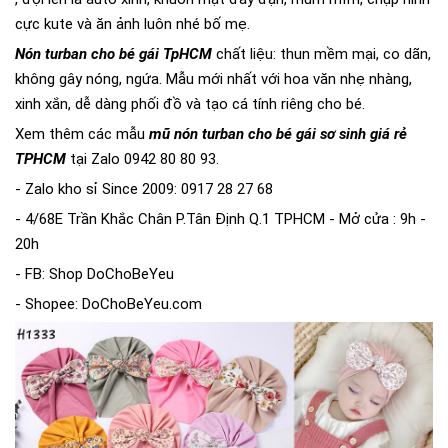
cực kute và ăn ảnh luôn nhé bố mẹ.
Nón turban cho bé gái TpHCM
chất liệu: thun mềm mại, co dãn,
không gây nóng, ngứa. Mẫu mới nhất với hoa văn nhẹ nhàng,
xinh xắn, dễ dàng phối đồ và tạo cá tính riêng cho bé.
Xem thêm các mẫu
mũ nón turban cho bé gái sơ sinh giá rẻ
TPHCM
tại Zalo 0942 80 80 93.
- Zalo kho sỉ Since 2009: 0917 28 27 68
- 4/68E Trần Khắc Chân P.Tân Định Q.1 TPHCM - Mở cửa : 9h -
20h
- FB: Shop DoChoBeYeu
- Shopee: DoChoBeYeu.com