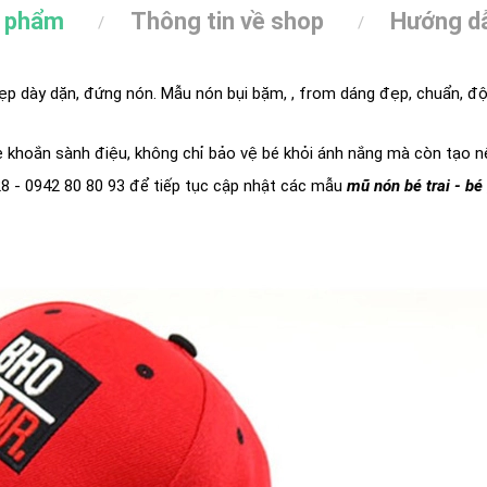
n phẩm
Thông tin về shop
Hướng dẫ
ẹp dày dặn, đứng nón. Mẫu nón bụi bặm, , from dáng đẹp, chuẩn, đội 
e khoắn sành điệu, không chỉ bảo vệ bé khỏi ánh nắng mà còn tạo n
28 - 0942 80 80 93 để tiếp tục cập nhật các mẫu
mũ nón bé trai - bé