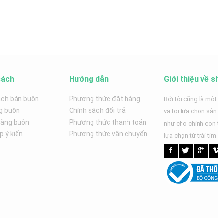
sách
Hướng dẫn
Giới thiệu về s
ách bán buôn
Phương thức đặt hàng
Bởi tôi cũng là một
g buôn
Chính sách đổi trả
và tôi lựa chọn sả
hàng buôn
Phương thức thanh toán
như cho chính con t
 ý kiến
Phương thức vận chuyển
lựa chọn từ trái tim