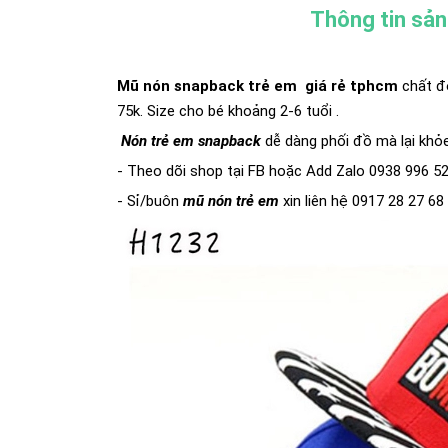
Thông tin sả
Mũ nón snapback trẻ em giá rẻ tphcm
chất đ
75k. Size cho bé khoảng 2-6 tuổi .
Nón trẻ em snapback
dễ dàng phối đồ mà lại khỏ
- Theo dõi shop tại FB hoặc Add Zalo 0938 996 5
- Sỉ/buôn
mũ nón trẻ em
xin liên hệ 0917 28 27 68