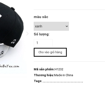
màu sắc
Số lượng:
Cho vào giỏ hàng
Mã sản phẩm:
H1232
Thương hiệu:
Made in China
Tags:
, , , , , , , , , , , , , , , , , , , , , , , , , , , , ,