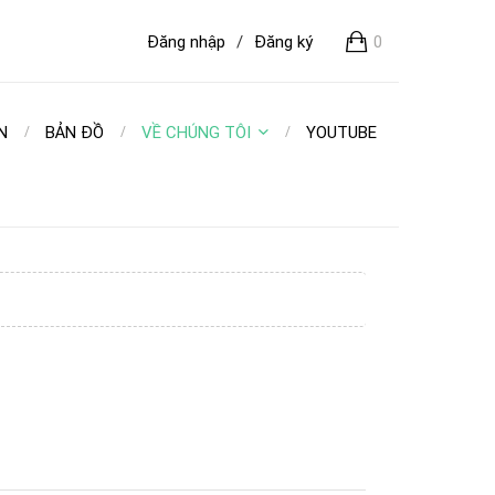
Đăng nhập
/
Đăng ký
0
N
BẢN ĐỒ
VỀ CHÚNG TÔI
YOUTUBE