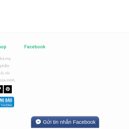
hop
Facebook
 bà mẹ,
n phẩm
ôi, tôi
 của mình.
Gửi tin nhắn Facebook