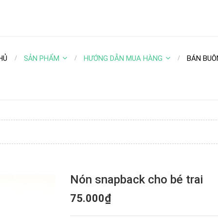
HỦ
SẢN PHẨM
HƯỚNG DẪN MUA HÀNG
BÁN BUÔ
Nón snapback cho bé trai
75.000₫