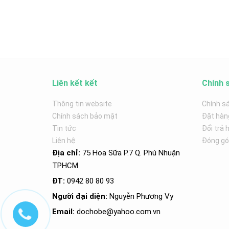
Liên kết kết
Chính 
Thông tin website
Chính s
Chính sách bảo mật
Đặt hàn
Tin tức
Đổi trả 
Liên hệ
Đóng góp
Địa chỉ:
75 Hoa Sữa P.7 Q. Phú Nhuận
TPHCM
ĐT:
0942 80 80 93
Người đại diện:
Nguyễn Phương Vy
Email:
dochobe
@yahoo.com.v
n