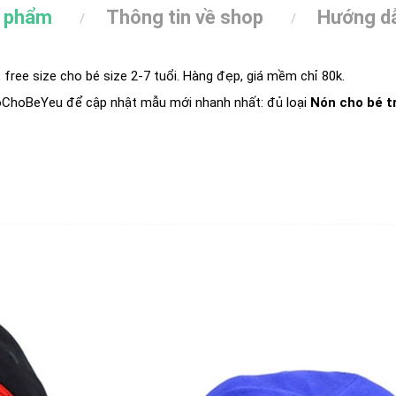
n phẩm
Thông tin về shop
Hướng dẫ
 free size cho bé size 2-7 tuổi. Hàng đẹp, giá mềm chỉ 80k.
oChoBeYeu
để cập nhật mẫu mới nhanh nhất: đủ loại
Nón cho bé t