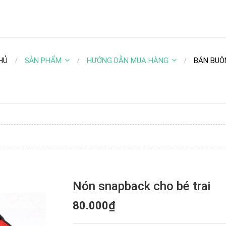
HỦ
SẢN PHẨM
HƯỚNG DẪN MUA HÀNG
BÁN BUÔ
Nón snapback cho bé trai
80.000₫