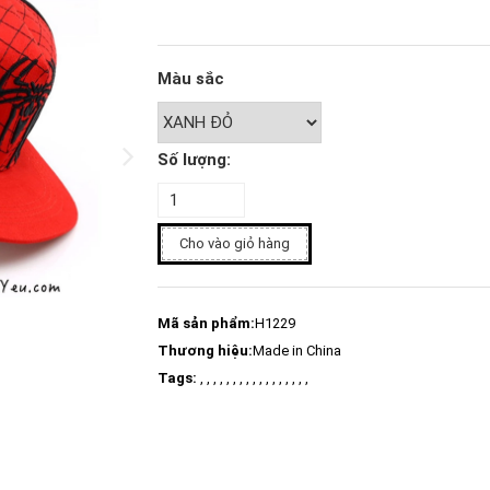
Màu sắc
Số lượng:
Cho vào giỏ hàng
Mã sản phẩm:
H1229
Thương hiệu:
Made in China
Tags:
, , , , , , , , , , , , , , , , ,