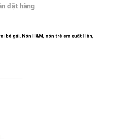
n đặt hàng
rai bé gái, Nón H&M, nón trẻ em xuất Hàn,