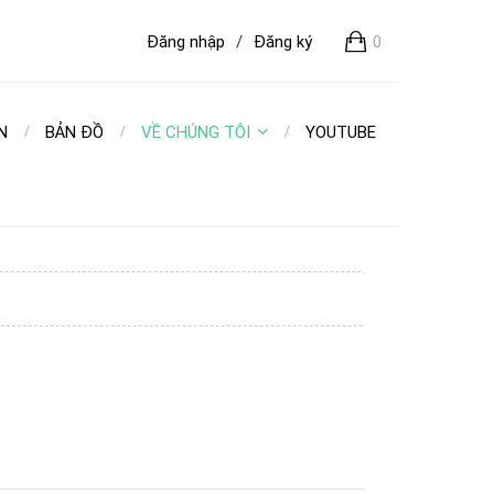
Đăng nhập
/
Đăng ký
0
N
BẢN ĐỒ
VỀ CHÚNG TÔI
YOUTUBE