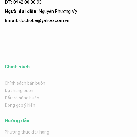
ĐT:
0942 80 80 93
Người đại diện:
Nguyễn Phương Vy
Email:
dochobe
@yahoo.com.v
n
Chính sách
Chính sách bán buôn
Đặt hàng buôn
Đổi trả hàng buôn
Đóng góp ý kiến
Hướng dẫn
Phương thức đặt hàng