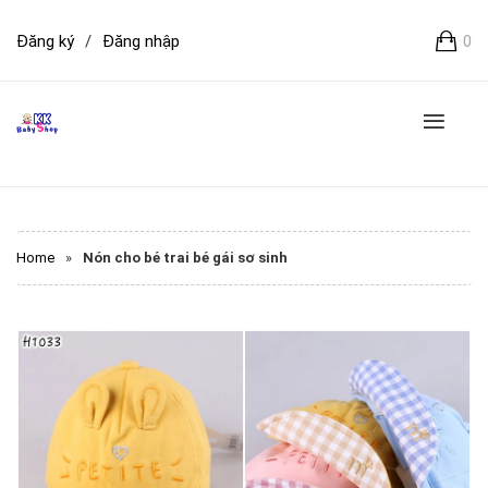
Đăng ký
/
Đăng nhập
0
Home
»
Nón cho bé trai bé gái sơ sinh