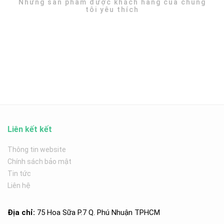
Những sản phẩm được khách hàng của chúng
tôi yêu thích
Liên kết kết
Thông tin website
Chính sách bảo mật
Tin tức
Liên hệ
Địa chỉ:
75 Hoa Sữa P.7 Q. Phú Nhuận TPHCM