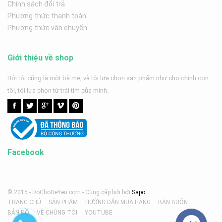
Chính sách đổi trả
Phương thức thanh toán
Phương thức vận chuyển
Giới thiệu về shop
Bởi tôi cũng là một bà mẹ, và tôi lựa chọn sản phẩm như cho chính con
tôi, tôi lựa chọn từ trái tim của mình.
Facebook
© 2015 - DoChoBeYeu.com -
Cung cấp bởi
bởi
Sapo
TRANG CHỦ
SẢN PHẨM
HƯỚNG DẪN MUA HÀNG
BÁN BUÔN
BẢN ĐỒ
VỀ CHÚNG TÔI
YOUTUBE