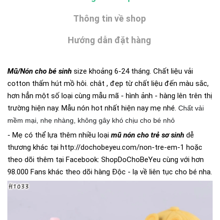
Thông tin về shop
Hướng dẫn đặt hàng
Mũ/Nón cho bé sinh
size khoảng 6-24 tháng. Chất liệu vải
cotton thấm hút mồ hôi. chât , đẹp từ chất liệu đến màu sắc,
hơn hẳn một số loại cùng mẫu mã - hình ảnh - hàng lên trên thị
trường hiện nay. Mẫu nón hot nhất hiện nay mẹ nhé.
Chất vải
mềm mại, nhẹ nhàng, không gây khó chịu cho bé nhỏ
- Mẹ có thể lựa thêm nhiều loại
mũ nón cho trẻ sơ sinh
dễ
thương khác tại
http://dochobeyeu.com/non-tre-em-1
hoặc
theo dõi thêm tại Facebook:
ShopDoChoBeYeu
cùng với hơn
98.000 Fans khác theo dõi hàng Độc - lạ về liên tục cho bé nha.