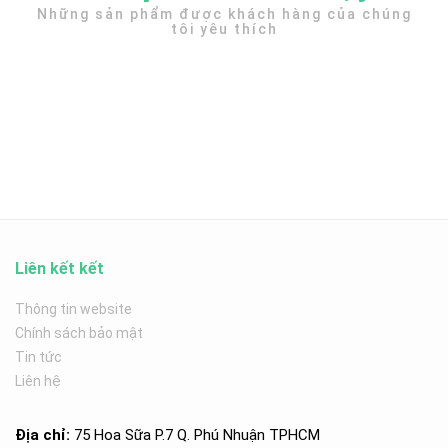
Những sản phẩm được khách hàng của chúng
tôi yêu thích
Liên kết kết
Thông tin website
Chính sách bảo mật
Tin tức
Liên hệ
Địa chỉ:
75 Hoa Sữa P.7 Q. Phú Nhuận TPHCM