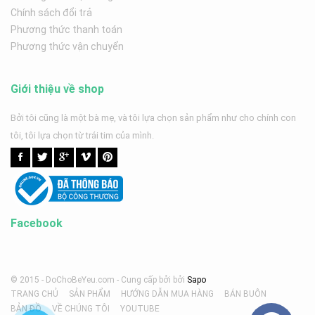
Chính sách đổi trả
Phương thức thanh toán
Phương thức vận chuyển
Giới thiệu về shop
Bởi tôi cũng là một bà mẹ, và tôi lựa chọn sản phẩm như cho chính con
tôi, tôi lựa chọn từ trái tim của mình.
Facebook
© 2015 - DoChoBeYeu.com -
Cung cấp bởi
bởi
Sapo
TRANG CHỦ
SẢN PHẨM
HƯỚNG DẪN MUA HÀNG
BÁN BUÔN
BẢN ĐỒ
VỀ CHÚNG TÔI
YOUTUBE