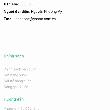
ĐT:
0942 80 80 93
Người đại diện:
Nguyễn Phương Vy
Email:
dochobe
@yahoo.com.v
n
Chính sách
Chính sách bán buôn
Đặt hàng buôn
Đổi trả hàng buôn
Đóng góp ý kiến
Hướng dẫn
Phương thức đặt hàng