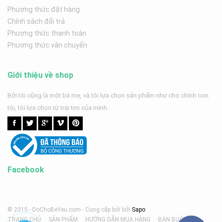
Phương thức đặt hàng
Chính sách đổi trả
Phương thức thanh toán
Phương thức vận chuyển
Giới thiệu về shop
Bởi tôi cũng là một bà mẹ, và tôi lựa chọn sản phẩm như cho chính con
tôi, tôi lựa chọn từ trái tim của mình.
Facebook
© 2015 - DoChoBeYeu.com -
Cung cấp bởi
bởi
Sapo
TRANG CHỦ
SẢN PHẨM
HƯỚNG DẪN MUA HÀNG
BÁN BUÔN