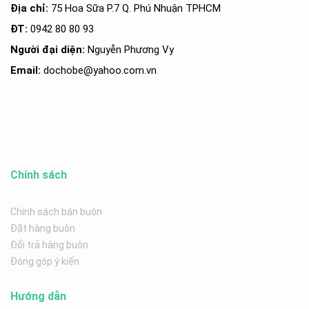
Địa chỉ:
75 Hoa Sữa P.7 Q. Phú Nhuận TPHCM
ĐT:
0942 80 80 93
Người đại diện:
Nguyễn Phương Vy
Email:
dochobe
@yahoo.com.v
n
Chính sách
Chính sách bán buôn
Đặt hàng buôn
Đổi trả hàng buôn
Đóng góp ý kiến
Hướng dẫn