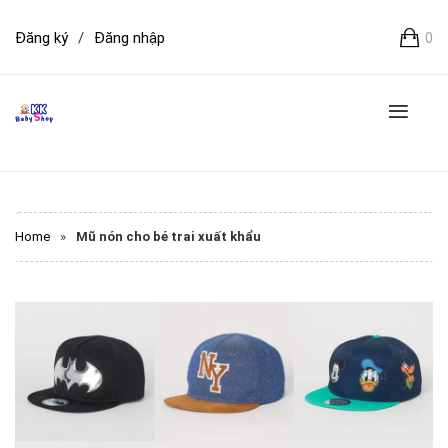
Đăng ký
/
Đăng nhập
0
Home
»
Mũ nón cho bé trai xuất khẩu