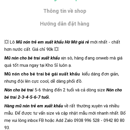
Thông tin về shop
Hướng dẫn đặt hàng
💥 Lô
Mũ n
ó
n trẻ em xuất khẩu Hờ Mờ giá rẻ
mới nhất - chất
hơn nước cất. Giá chỉ 90k 💥
Mũ nón cho bé trai xuất khẩu
xịn sò, hàng đang onweb mà giá
quá tốt mua ngay tại Kho Sỉ luôn ạ.
Mũ nón cho bé trai bé gái xuất khẩu
kiểu dáng đơn giản,
nhưng đội lên cực cool, dễ dàng phối đồ.
Nón cho bé trai
5-6 tháng đến 2 tuổi và cả dòng size
Nón cho
bé trai 2-3-4-5-6-7 tuổi.
Hàng mũ nón trẻ em xuất khẩu
về rất thường xuyên và nhiều
mẫu. Để được tư vấn size và cập nhật mẫu mới nhanh nhất. Bố
mẹ vui lòng inbox FB hoặc Add Zalo 0938 996 528 - 0942 80 80
93.