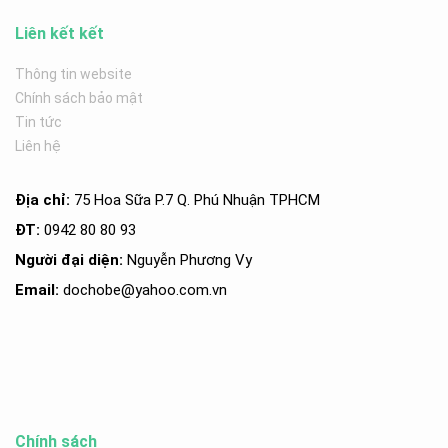
Liên kết kết
Thông tin website
Chính sách bảo mật
Tin tức
Liên hệ
Địa chỉ:
75 Hoa Sữa P.7 Q. Phú Nhuận TPHCM
ĐT:
0942 80 80 93
Người đại diện:
Nguyễn Phương Vy
Email:
dochobe
@yahoo.com.v
n
Chính sách