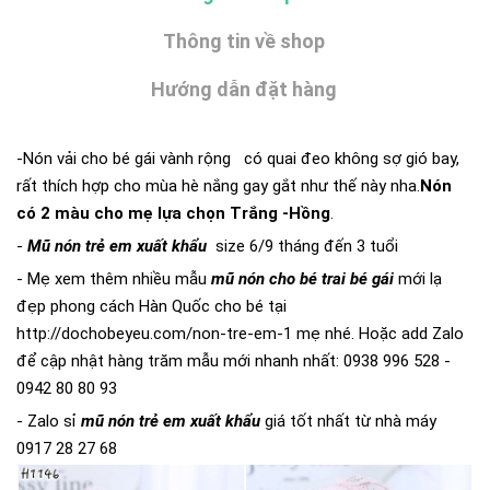
Thông tin về shop
Hướng dẫn đặt hàng
-Nón vải cho bé gái vành rộng có quai đeo không sợ gió bay,
rất thích hợp cho mùa hè nắng gay gắt như thế này nha.
Nón
có 2 màu cho mẹ lựa chọn Trắng -Hồng
.
-
Mũ nón trẻ em xuất khẩu
size 6/9 tháng đến 3 tuổi
- Mẹ xem thêm nhiều mẫu
mũ
nón cho bé trai bé gái
mới lạ
đẹp phong cách Hàn Quốc cho bé tại
http://dochobeyeu.com/non-tre-em-1
mẹ nhé. Hoặc add Zalo
để cập nhật hàng trăm mẫu mới nhanh nhất: 0938 996 528 -
0942 80 80 93
- Zalo sỉ
mũ nón trẻ em xuất khẩu
giá tốt nhất từ nhà máy
0917 28 27 68