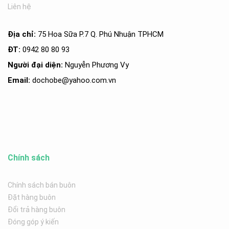
Liên hệ
Địa chỉ:
75 Hoa Sữa P.7 Q. Phú Nhuận TPHCM
ĐT:
0942 80 80 93
Người đại diện:
Nguyễn Phương Vy
Email:
dochobe
@yahoo.com.v
n
Chính sách
Chính sách bán buôn
Đặt hàng buôn
Đổi trả hàng buôn
Đóng góp ý kiến