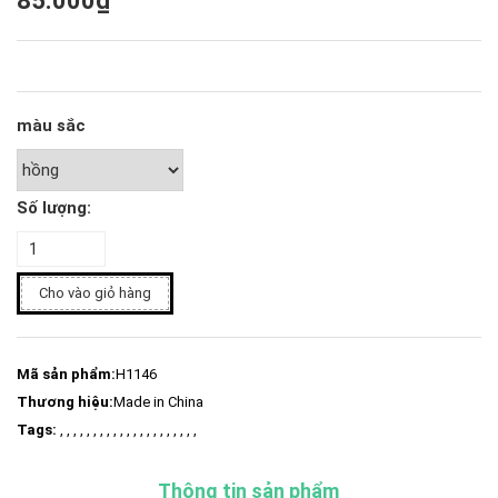
85.000₫
màu sắc
Số lượng:
Cho vào giỏ hàng
Mã sản phẩm:
H1146
Thương hiệu:
Made in China
Tags:
, , , , , , , , , , , , , , , , , , , , ,
Thông tin sản phẩm