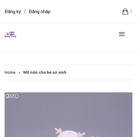
Đăng ký
/
Đăng nhập
0
Home
»
Mũ nón cho bé sơ sinh