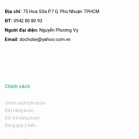
Địa chỉ:
75 Hoa Sữa P.7 Q. Phú Nhuận TPHCM
ĐT:
0942 80 80 93
Người đại diện:
Nguyễn Phương Vy
Email:
dochobe
@yahoo.com.v
n
Chính sách
Chính sách bán buôn
Đặt hàng buôn
Đổi trả hàng buôn
Đóng góp ý kiến