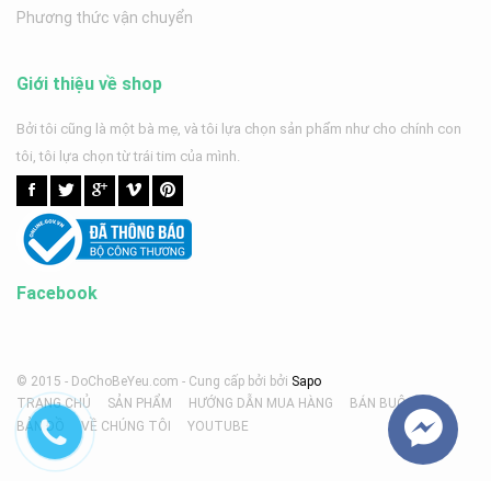
Phương thức vận chuyển
Giới thiệu về shop
Bởi tôi cũng là một bà mẹ, và tôi lựa chọn sản phẩm như cho chính con
tôi, tôi lựa chọn từ trái tim của mình.
Facebook
© 2015 - DoChoBeYeu.com -
Cung cấp bởi
bởi
Sapo
TRANG CHỦ
SẢN PHẨM
HƯỚNG DẪN MUA HÀNG
BÁN BUÔN
BẢN ĐỒ
VỀ CHÚNG TÔI
YOUTUBE