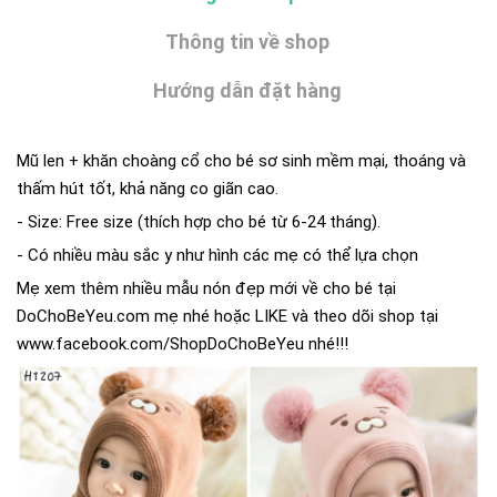
Thông tin về shop
Hướng dẫn đặt hàng
Mũ len + khăn choàng cổ cho bé sơ sinh mềm mại, thoáng và
thấm hút tốt, khả năng co giãn cao.
- Size: Free size (thích hợp cho bé từ 6-24 tháng).
- Có nhiều màu sắc y như hình các mẹ có thể lựa chọn
Mẹ xem thêm nhiều mẫu nón đẹp mới về cho bé tại
DoChoBeYeu.com
mẹ nhé hoặc LIKE và theo dõi shop tại
www.facebook.com/ShopDoChoBeYeu
nhé!!!