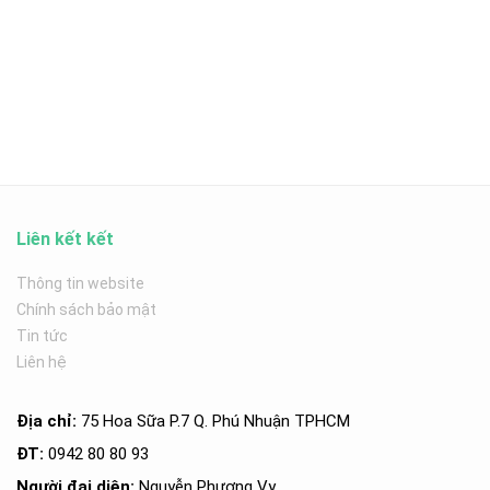
Liên kết kết
Thông tin website
Chính sách bảo mật
Tin tức
Liên hệ
Địa chỉ:
75 Hoa Sữa P.7 Q. Phú Nhuận TPHCM
ĐT:
0942 80 80 93
Người đại diện:
Nguyễn Phương Vy