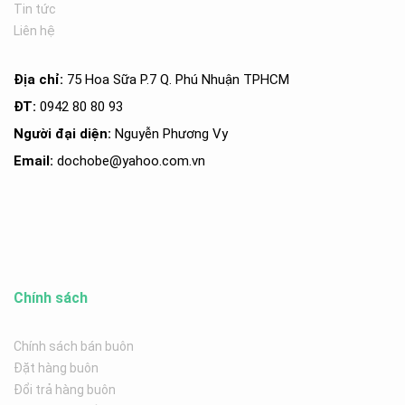
Tin tức
Liên hệ
Địa chỉ:
75 Hoa Sữa P.7 Q. Phú Nhuận TPHCM
ĐT:
0942 80 80 93
Người đại diện:
Nguyễn Phương Vy
Email:
dochobe
@yahoo.com.v
n
Chính sách
Chính sách bán buôn
Đặt hàng buôn
Đổi trả hàng buôn