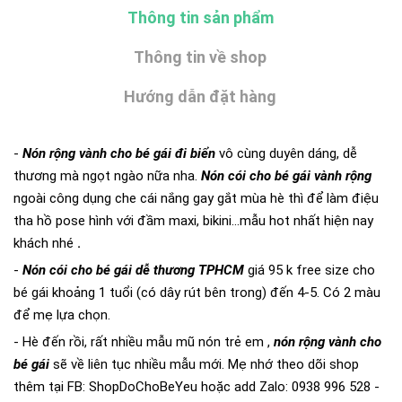
Thông tin sản phẩm
Thông tin về shop
Hướng dẫn đặt hàng
-
Nón rộng vành cho bé gái đi biển
vô cùng duyên dáng, dễ
thương mà ngọt ngào nữa nha.
Nón cói cho bé gái vành rộng
ngoài công dụng che cái nắng gay gắt mùa hè thì để làm điệu
tha hồ pose hình với đầm maxi, bikini...mẫu hot nhất hiện nay
khách nhé
.
-
Nón cói cho bé gái dễ thương TPHCM
giá 95 k free size cho
bé gái khoảng 1 tuổi (có dây rút bên trong) đến 4-5. Có 2 màu
để mẹ lựa chọn.
- Hè đến rồi, rất nhiều mẫu mũ nón trẻ em ,
nón rộng vành cho
bé gái
sẽ về liên tục nhiều mẫu mới. Mẹ nhớ theo dõi shop
thêm tại FB: ShopDoChoBeYeu hoặc add Zalo: 0938 996 528 -