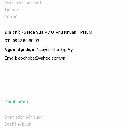
Chính sách bảo mật
Tin tức
Liên hệ
Địa chỉ:
75 Hoa Sữa P.7 Q. Phú Nhuận TPHCM
ĐT:
0942 80 80 93
Người đại diện:
Nguyễn Phương Vy
Email:
dochobe
@yahoo.com.v
n
Chính sách
Chính sách bán buôn
Đặt hàng buôn