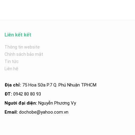
Liên kết kết
Thông tin website
Chính sách bảo mật
Tin tức
Liên hệ
Địa chỉ:
75 Hoa Sữa P.7 Q. Phú Nhuận TPHCM
ĐT:
0942 80 80 93
Người đại diện:
Nguyễn Phương Vy
Email:
dochobe
@yahoo.com.v
n