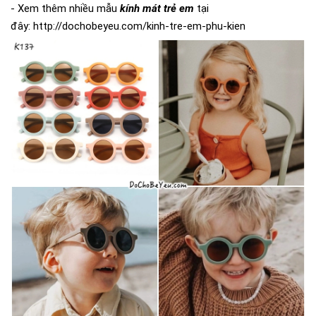
- Xem thêm nhiều mẫu
kính mát
t
rẻ em
tại
đây:
http://dochobeyeu.com/kinh-tre-em-phu-kien