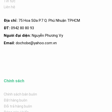
Tin tức
Liên hệ
Địa chỉ:
75 Hoa Sữa P.7 Q. Phú Nhuận TPHCM
ĐT:
0942 80 80 93
Người đại diện:
Nguyễn Phương Vy
Email:
dochobe
@yahoo.com.v
n
Chính sách
Chính sách bán buôn
Đặt hàng buôn
Đổi trả hàng buôn