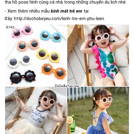
tha hồ pose hình cùng cả nhà trong những chuyến du lịch nhé.
- Xem thêm nhiều mẫu
kính mát
t
rẻ em
tại
đây:
http://dochobeyeu.com/kinh-tre-em-phu-kien