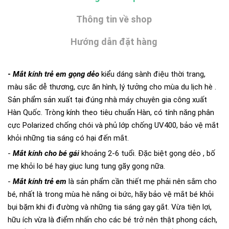
Thông tin về shop
Hướng dẫn đặt hàng
-
Mắt kính trẻ em gọng dẻo
kiểu dáng sành điệu thời trang,
màu sắc dễ thương, cực ăn hình, lý tưởng cho mùa du lịch hè
.
Sản phẩm sản xuất tại đúng nhà máy chuyên gia công xuất
Hàn Quốc. Tròng kính theo tiêu chuẩn Hàn, có tính năng phân
cực Polarized chống chói và phủ lớp chống UV400, bảo vệ mắt
khỏi những tia sáng có hại đến mắt.
-
Mắt kính cho bé gái
khoảng 2-6 tuổi. Đặc biệt gọng dẻo , bố
mẹ khỏi lo bé hay giục lung tung gãy gọng nữa.
-
Mắt kính trẻ em
là sản phẩm cần thiết mẹ phải nên sắm cho
bé, nhất là trong mùa hè nắng oi bức, hãy bảo vệ mắt bé khỏi
bụi bặm khi đi đường và những tia sáng gay gắt. Vừa tiện lợi,
hữu ích vừa là điểm nhấn cho các bé trở nên thật phong cách,