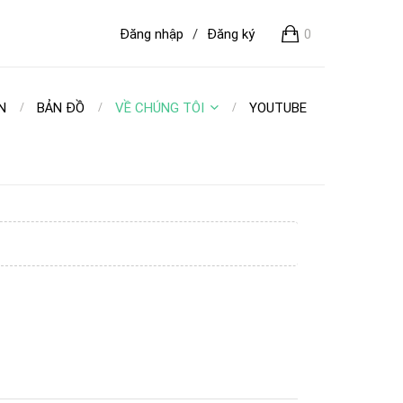
Đăng nhập
/
Đăng ký
0
N
BẢN ĐỒ
VỀ CHÚNG TÔI
YOUTUBE