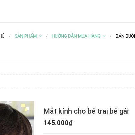
HỦ
SẢN PHẨM
HƯỚNG DẪN MUA HÀNG
BÁN BUÔ
Mắt kính cho bé trai bé gái
145.000₫