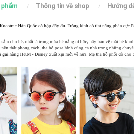
n phẩm
Thông tin về shop
Hướng dẫ
Kocotree Hàn Quốc có hộp đầy đủ. Tròng kính có tínt năng phân cực P
n sắm cho bé, nhất là trong mùa hè nắng oi bức, hãy bảo vệ mắt bé khỏi
rở nên thật phong cách, tha hồ pose hình cùng cả nhà trong những chuy
é gái
hàng H&M - Disney xuất xịn mới về nữa. Mẹ tha hồ phối đồ cho 