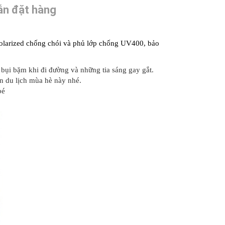
n đặt hàng
olarized chống chói và phủ lớp chống UV400, bảo
 bụi bặm khi đi đường và những tia sáng gay gắt.
ến du lịch mùa hè này nhé.
bé