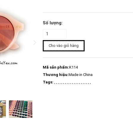
Số lượng:
Cho vào giỏ hàng
Mã sản phẩm:
K114
Thương hiệu:
Made in China
Tags:
, , , , , , , , , , , , , , , , , , , , ,