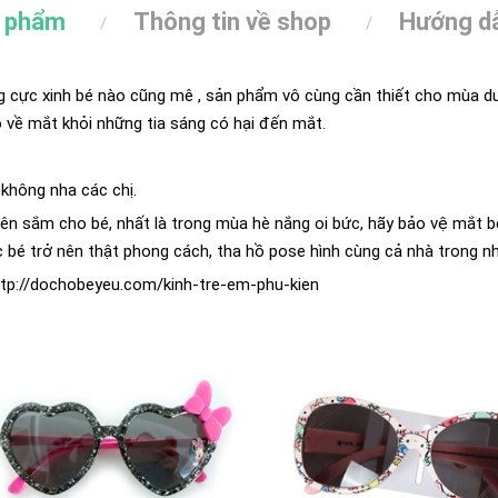
n phẩm
Thông tin về shop
Hướng dẫ
 cực xinh bé nào cũng mê , sản phẩm vô cùng cần thiết cho mùa du
 về mắt khỏi những tia sáng có hại đến mắt.
 không nha các chị.
ên sắm cho bé, nhất là trong mùa hè nắng oi bức, hãy bảo vệ mắt b
ác bé trở nên thật phong cách, tha hồ pose hình cùng cả nhà trong n
ttp://dochobeyeu.com/kinh-tre-em-phu-kien