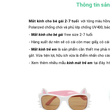
Thông tin sả
Mắt kính cho bé gái 2-7 tuổi
với tông màu hồng
Polarized chống chói và phủ lớp chống UV400, bảo
-
Mắt kính cho bé gái
free size 2-7 tuổi.
- Hàng xuất dư nên sẽ có cái còn mạc giấy, có cái
-
Mắt kính trẻ em
là sản phẩm cần thiết mẹ phải n
gắt. Vừa tiện lợi, hữu ích vừa là điểm nhấn cho c
- Xem thêm nhiều mẫu
kính mát
t
rẻ em
tại đây:
h