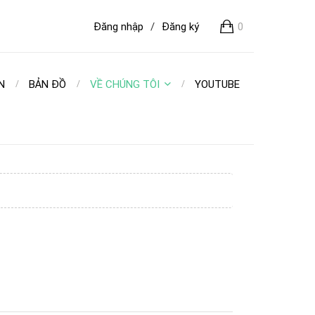
Đăng nhập
/
Đăng ký
0
N
BẢN ĐỒ
VỀ CHÚNG TÔI
YOUTUBE