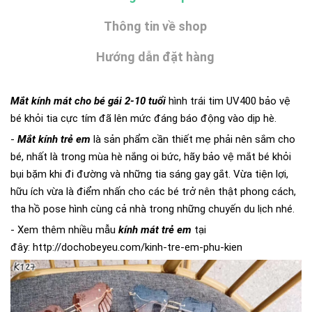
Thông tin về shop
Hướng dẫn đặt hàng
Mắt kính mát cho bé gái 2-10 tuổi
hình trái tim UV400 bảo vệ
bé khỏi tia cực tím đã lên mức đáng báo động vào dịp hè.
-
Mắt kính trẻ em
là sản phẩm cần thiết mẹ phải nên sắm cho
bé, nhất là trong mùa hè nắng oi bức, hãy bảo vệ mắt bé khỏi
bụi bặm khi đi đường và những tia sáng gay gắt. Vừa tiện lợi,
hữu ích vừa là điểm nhấn cho các bé trở nên thật phong cách,
tha hồ pose hình cùng cả nhà trong những chuyến du lịch nhé.
- Xem thêm nhiều mẫu
kính mát
t
rẻ em
tại
đây:
http://dochobeyeu.com/kinh-tre-em-phu-kien