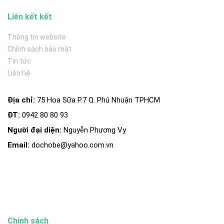
Liên kết kết
Thông tin website
Chính sách bảo mật
Tin tức
Liên hệ
Địa chỉ:
75 Hoa Sữa P.7 Q. Phú Nhuận TPHCM
ĐT:
0942 80 80 93
Người đại diện:
Nguyễn Phương Vy
Email:
dochobe
@yahoo.com.v
n
Chính sách