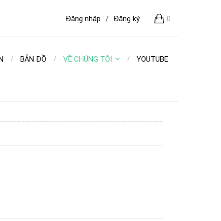
Đăng nhập
/
Đăng ký
0
N
BẢN ĐỒ
VỀ CHÚNG TÔI
YOUTUBE