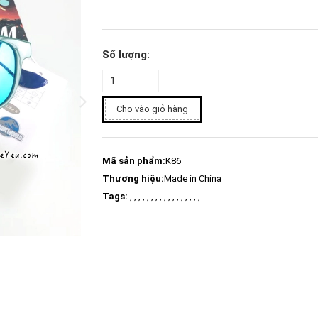
Số lượng:
Cho vào giỏ hàng
Mã sản phẩm:
K86
Thương hiệu:
Made in China
Tags:
, , , , , , , , , , , , , , , , ,