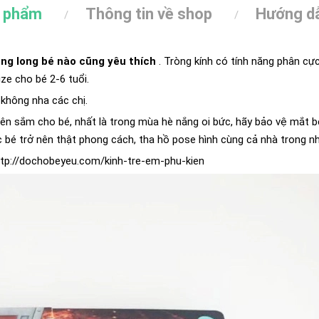
n phẩm
Thông tin về shop
Hướng dẫ
ủng long bé nào cũng yêu thích
. Tròng kính có tính năng phân cự
ze cho bé 2-6 tuổi.
 không nha các chị.
ên sắm cho bé, nhất là trong mùa hè nắng oi bức, hãy bảo vệ mắt b
ác bé trở nên thật phong cách, tha hồ pose hình cùng cả nhà trong n
ttp://dochobeyeu.com/kinh-tre-em-phu-kien