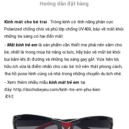
Hướng dẫn đặt hàng
Kính mát cho bé trai
. Tròng kính có tính năng phân cực
Polarized chống chói và phủ lớp chống UV400, bảo về mắt khỏi
những tia sáng có hại đến mắt.
-
Mắt kính trẻ em
là sản phẩm cần thiết mẹ phải nên sắm cho
bé, nhất là trong mùa hè nắng oi bức, hãy bảo vệ mắt bé khỏi
bụi bặm khi đi đường và những tia sáng gay gắt. Vừa tiện lợi,
hữu ích vừa là điểm nhấn cho các bé trở nên thật phong cách,
tha hồ pose hình cùng cả nhà trong những chuyến du lịch nhé.
- Xem thêm nhiều mẫu
kính mát
t
rẻ em
tại
đây:
http://dochobeyeu.com/kinh-tre-em-phu-kien