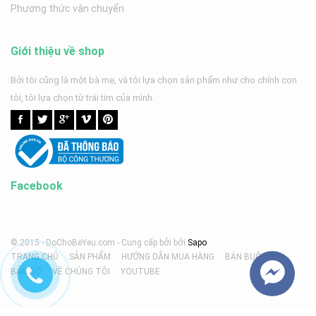
Phương thức vận chuyển
Giới thiệu về shop
Bởi tôi cũng là một bà mẹ, và tôi lựa chọn sản phẩm như cho chính con
tôi, tôi lựa chọn từ trái tim của mình.
Facebook
© 2015 - DoChoBeYeu.com -
Cung cấp bởi
bởi
Sapo
TRANG CHỦ
SẢN PHẨM
HƯỚNG DẪN MUA HÀNG
BÁN BUÔN
BẢN ĐỒ
VỀ CHÚNG TÔI
YOUTUBE