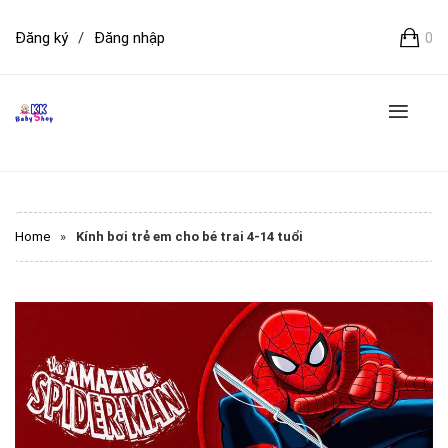
Đăng ký
/
Đăng nhập
0
Home
»
Kính bơi trẻ em cho bé trai 4-14 tuổi