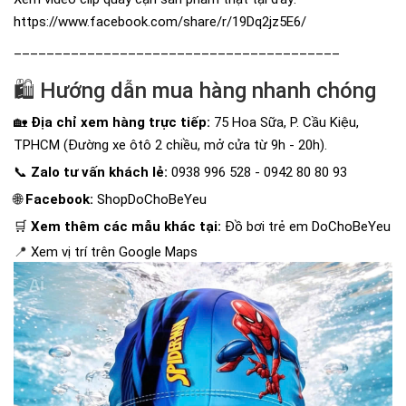
https://www.facebook.com/share/r/19Dq2jz5E6/
________________________________________
🛍️ Hướng dẫn mua hàng nhanh chóng
🏡
Địa chỉ xem hàng trực tiếp:
75 Hoa Sữa, P. Cầu Kiệu,
TPHCM (Đường xe ôtô 2 chiều, mở cửa từ 9h - 20h).
📞
Zalo tư vấn khách lẻ:
0938 996 528 - 0942 80 80 93
🌐
Facebook:
ShopDoChoBeYeu
🛒
Xem thêm các mẫu khác tại:
Đồ bơi trẻ em DoChoBeYeu
📍
Xem vị trí trên Google Maps