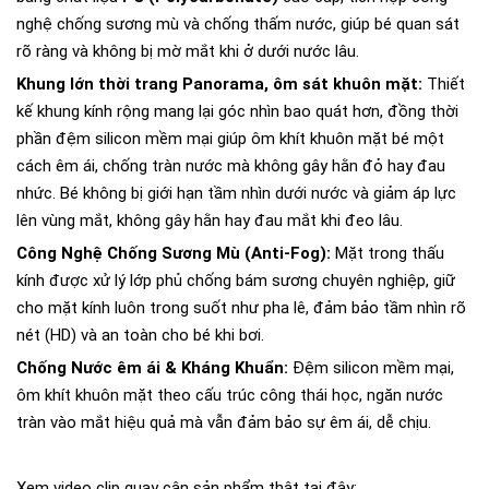
nghệ chống sương mù và chống thấm nước, giúp bé quan sát
rõ ràng và không bị mờ mắt khi ở dưới nước lâu.
Khung lớn thời trang Panorama, ôm sát khuôn mặt:
Thiết
kế khung kính rộng mang lại góc nhìn bao quát hơn, đồng thời
phần đệm silicon mềm mại giúp ôm khít khuôn mặt bé một
cách êm ái, chống tràn nước mà không gây hằn đỏ hay đau
nhức. Bé không bị giới hạn tầm nhìn dưới nước và giảm áp lực
lên vùng mắt, không gây hằn hay đau mắt khi đeo lâu.
Công Nghệ Chống Sương Mù (Anti-Fog):
Mặt trong thấu
kính được xử lý lớp phủ chống bám sương chuyên nghiệp, giữ
cho mặt kính luôn trong suốt như pha lê, đảm bảo tầm nhìn rõ
nét (HD) và an toàn cho bé khi bơi.
Chống Nước êm ái & Kháng Khuẩn:
Đệm silicon mềm mại,
ôm khít khuôn mặt theo cấu trúc công thái học, ngăn nước
tràn vào mắt hiệu quả mà vẫn đảm bảo sự êm ái, dễ chịu.
Xem video clip quay cận sản phẩm thật tại đây: