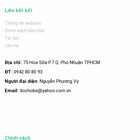
Liên kết kết
Thông tin website
Chính sách bảo mật
Tin tức
Liên hệ
Địa chỉ:
75 Hoa Sữa P.7 Q. Phú Nhuận TPHCM
ĐT:
0942 80 80 93
Người đại diện:
Nguyễn Phương Vy
Email:
dochobe
@yahoo.com.v
n
Chính sách