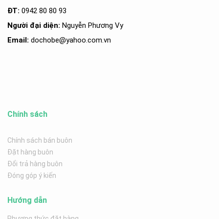
ĐT:
0942 80 80 93
Người đại diện:
Nguyễn Phương Vy
Email:
dochobe
@yahoo.com.v
n
Chính sách
Chính sách bán buôn
Đặt hàng buôn
Đổi trả hàng buôn
Đóng góp ý kiến
Hướng dẫn
Phương thức đặt hàng