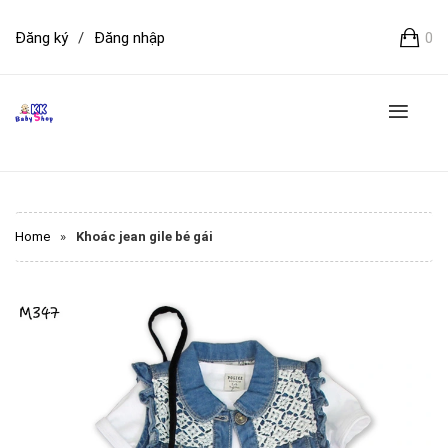
Đăng ký
/
Đăng nhập
0
Home
»
Khoác jean gile bé gái