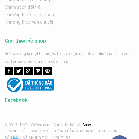
Chính sách đổi trả
Phương thức thanh toán
Phương thức vận chuyển
Giới thiệu về shop
Bởi tôi cũng là một bà mẹ, và tôi lựa chọn sản phẩm như cho chính con
tôi, tôi lựa chọn từ trái tim của mình.
Facebook
© 2015 - DoChoBeYeu.com -
Cung cấp bởi
bởi
Sapo
TRANG CHỦ
SẢN PHẨM
HƯỚNG DẪN MUA HÀNG
BÁN BUÔN
BẢN ĐỒ
VỀ CHÚNG TÔI
YOUTUBE