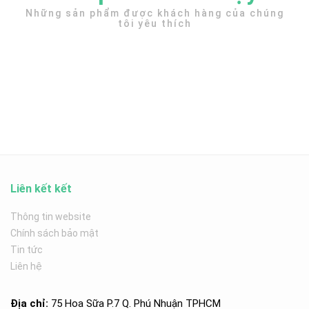
Những sản phẩm được khách hàng của chúng
tôi yêu thích
Liên kết kết
Thông tin website
Chính sách bảo mật
Tin tức
Liên hệ
Địa chỉ:
75 Hoa Sữa P.7 Q. Phú Nhuận TPHCM