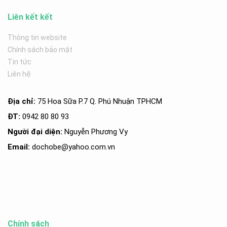
Liên kết kết
Thông tin website
Chính sách bảo mật
Tin tức
Liên hệ
Địa chỉ:
75 Hoa Sữa P.7 Q. Phú Nhuận TPHCM
ĐT:
0942 80 80 93
Người đại diện:
Nguyễn Phương Vy
Email:
dochobe
@yahoo.com.v
n
Chính sách